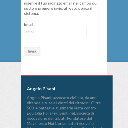
inserire il tuo indirizzo email nel campo qui
sotto e premere invio, al resto pensa il
sistema.
Email
Angelo Pisani
Angelo Pisani, avvocato civilista, da anni
difende e tutela i diritti dei cittadini. Oltre
500 le battaglie giudiziarie vinte contro
Equitalia Polis (ex Gestline), società di
riscossione dei tributi. Fondatore del
Movimento Noi Consumatori riceve le