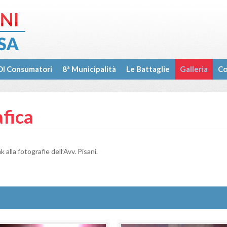
I Consumatori
8ª Municipalità
Le Battaglie
Galleria
Co
afica
k alla fotografie dell’Avv. Pisani.