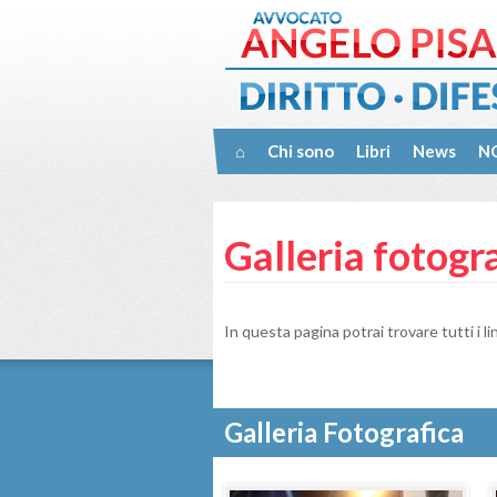
⌂
Chi sono
Libri
News
NO
Galleria fotogr
In questa pagina potrai trovare tutti i lin
Galleria Fotografica