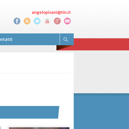
angelopisani@tin.it
ntatti