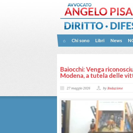
⌂
Chi sono
Libri
News
NO
Baiocchi: Venga riconosciut
Modena, a tutela delle vi
27 maggio 2026
by
Redazione