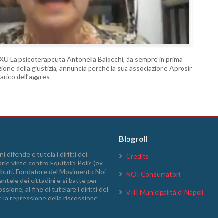
 La psicoterapeuta Antonella Baiocchi, da sempre in prima
mazione della giustizia, annuncia perché la sua associazione Aprosir
carico dell’aggres
Blogroll
i difende e tutela i diritti dei
Credits
arie vinte contro Equitalia Polis (ex
tributi. Fondatore del Movimento Noi
NOI Consumatori
ntele dei cittadini e si batte per
sione, al fine di tutelare i diritti del
VIII Municipalità di Napoli
e la repressione della riscossione.