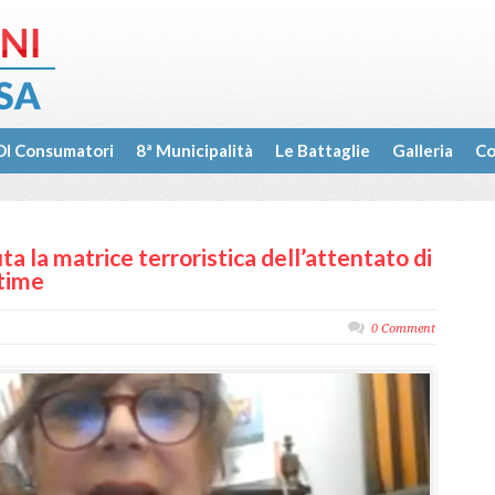
I Consumatori
8ª Municipalità
Le Battaglie
Galleria
Co
a la matrice terroristica dell’attentato di
ttime
0 Comment