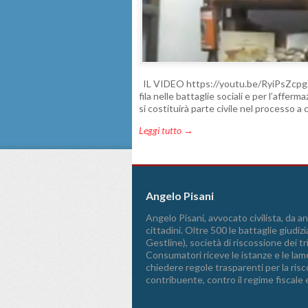
IL VIDEO https://youtu.be/RyiPsZcpgXU
fila nelle battaglie sociali e per l’affer
si costituirà parte civile nel processo a 
Leggi tutto →
Angelo Pisani
Angelo Pisani, avvocato civilista, da ann
cittadini. Oltre 500 le battaglie giudizi
Gestline), società di riscossione dei 
Consumatori riceve le istanze e le lame
chiedere regole trasparenti per la riscos
contribuente, contro il regime fiscale 