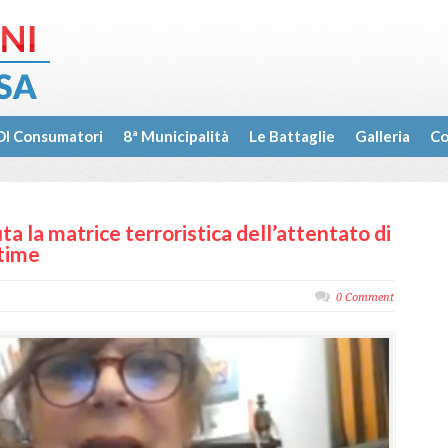
I Consumatori
8ª Municipalità
Le Battaglie
Galleria
Co
a la matrice terroristica dell’attentato di
ttime
0 Comment