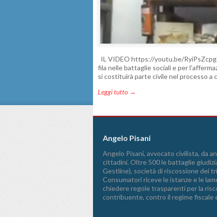
IL VIDEO https://youtu.be/RyiPsZcpgXU
fila nelle battaglie sociali e per l’affer
si costituirà parte civile nel processo a 
Leggi tutto →
Angelo Pisani
Angelo Pisani, avvocato civilista, da ann
cittadini. Oltre 500 le battaglie giudizi
Gestline), società di riscossione dei 
Consumatori riceve le istanze e le lame
chiedere regole trasparenti per la riscos
contribuente, contro il regime fiscale 