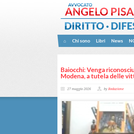
⌂
Chi sono
Libri
News
NO
Baiocchi: Venga riconosciut
Modena, a tutela delle vi
27 maggio 2026
by
Redazione