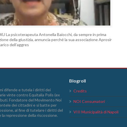
 La psicoterapeuta Antonella Baiocchi, da sempre in prima
mazione della giustizia, annuncia perché la sua associazione Aprosir
carico dell’aggres
Blogroll
i difende e tutela i diritti dei
Credits
arie vinte contro Equitalia Polis (ex
tributi. Fondatore del Movimento Noi
NOI Consumatori
ntele dei cittadini e si batte per
sione, al fine di tutelare i diritti del
VIII Municipalità di Napoli
e la repressione della riscossione.