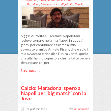
equitalia
,
Liberi per una Italia Equa
,
Maradona
,
Movimento Anti-Equitalia
,
Napoli
,
Pisani
Sigg.ri Autorità e Cari amici Napoletani,
volevo tornare nella mia Napoli in questi
giorni per continuare assieme al mio
avvocato e amico Angelo Pisani, che è solo il
mio avvocato e che dice l’unica verità, quella
che altri hanno coperto e che ha fatto bene a
denunciare chi per
Leggi tutto →
Calcio: Maradona, spero a
Napoli per ‘big match’ con la
Juve
21 febbraio 2013
0 Comment