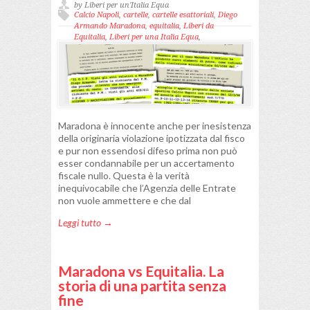
by Liberi per un'Italia Equa
Calcio Napoli
,
cartelle
,
cartelle esattoriali
,
Diego
Armando Maradona
,
equitalia
,
Liberi da
Equitalia
,
Liberi per una Italia Equa
,
Maradona
,
Napoli
,
Pisani
Maradona è innocente anche per inesistenza
della originaria violazione ipotizzata dal fisco
e pur non essendosi difeso prima non può
esser condannabile per un accertamento
fiscale nullo. Questa è la verità
inequivocabile che l’Agenzia delle Entrate
non vuole ammettere e che dal
Leggi tutto →
Maradona vs Equitalia. La
storia di una partita senza
fine