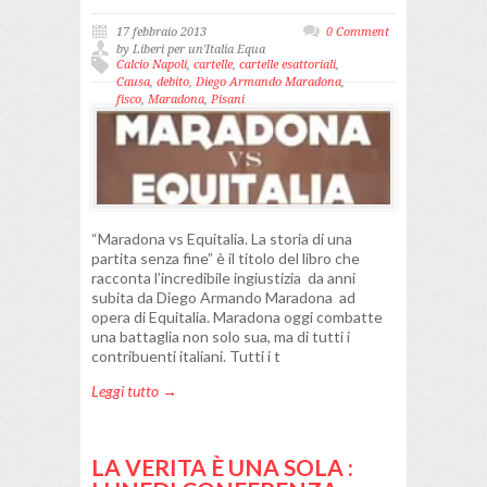
17 febbraio 2013
0 Comment
by Liberi per un'Italia Equa
Calcio Napoli
,
cartelle
,
cartelle esattoriali
,
Causa
,
debito
,
Diego Armando Maradona
,
fisco
,
Maradona
,
Pisani
“Maradona vs Equitalia. La storia di una
partita senza fine” è il titolo del libro che
racconta l’incredibile ingiustizia da anni
subita da Diego Armando Maradona ad
opera di Equitalia. Maradona oggi combatte
una battaglia non solo sua, ma di tutti i
contribuenti italiani. Tutti i t
Leggi tutto →
LA VERITA È UNA SOLA :