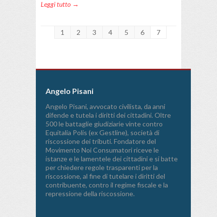
Leggi tutto →
1
2
3
4
5
6
7
Angelo Pisani
Angelo Pisani, avvocato civilista, da anni
difende e tutela i diritti dei cittadini. Oltre
500 le battaglie giudiziarie vinte contro
Equitalia Polis (ex Gestline), società di
riscossione dei tributi. Fondatore del
Movimento Noi Consumatori riceve le
istanze e le lamentele dei cittadini e si batte
per chiedere regole trasparenti per la
riscossione, al fine di tutelare i diritti del
contribuente, contro il regime fiscale e la
repressione della riscossione.