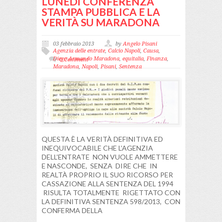
LUNEDI CONFERENZA
STAMPA PUBBLICA E LA
VERITÀ SU MARADONA
03 febbraio 2013
by
Angelo Pisani
Agenzia delle entrate
,
Calcio Napoli
,
Causa
,
Diego Armando Maradona
,
equitalia
,
Finanza
,
0 Comment
Maradona
,
Napoli
,
Pisani
,
Sentenza
QUESTA È LA VERITÀ DEFINITIVA ED
INEQUIVOCABILE CHE L’AGENZIA
DELL’ENTRATE NON VUOLE AMMETTERE
E NASCONDE, SENZA DIRE CHE IN
REALTÀ PROPRIO IL SUO RICORSO PER
CASSAZIONE ALLA SENTENZA DEL 1994
RISULTA TOTALMENTE RIGETTATO CON
LA DEFINITIVA SENTENZA 598/2013, CON
CONFERMA DELLA