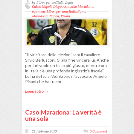
by Liberi per un'Italia Equa
Calcio Napoli
,
Diego Armando Maradona
,
equitalia
,
Liberi per una Italia Equa
,
Maradona
,
Napoli
,
Pisani
“Il vincitore delle elezioni sarà il cavaliere
Silvio Berlusconi. Sì alla fine vincerà lui. Anche
perché vuole un fisco più giusto, mentre ora
in Italia c’è una profonda ingiustizia fiscale”.
Lo ha detto all’Adnkronos l’avvocato Angelo
Pisani che ha trasm
Leggi tutto →
Caso Maradona: La verità è
una sola
21 febbraio 2013
0 Comment