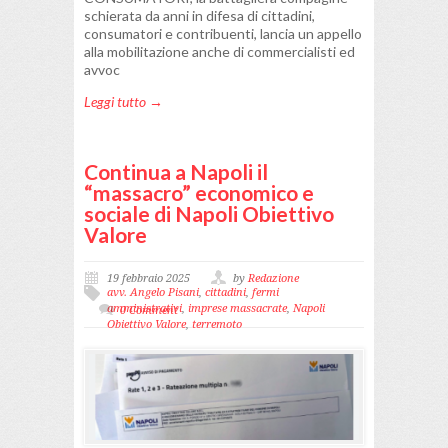
schierata da anni in difesa di cittadini,
consumatori e contribuenti, lancia un appello
alla mobilitazione anche di commercialisti ed
avvoc
Leggi tutto →
Continua a Napoli il
“massacro” economico e
sociale di Napoli Obiettivo
Valore
19 febbraio 2025
by
Redazione
avv. Angelo Pisani
,
cittadini
,
fermi
amministrativi
,
imprese massacrate
,
Napoli
0 Comment
Obiettivo Valore
,
terremoto