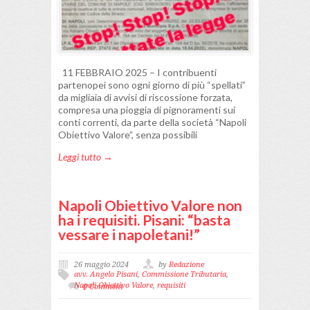
11 FEBBRAIO 2025 – I contribuenti
partenopei sono ogni giorno di più “spellati”
da migliaia di avvisi di riscossione forzata,
compresa una pioggia di pignoramenti sui
conti correnti, da parte della società “Napoli
Obiettivo Valore”, senza possibili
Leggi tutto →
Napoli Obiettivo Valore non
ha i requisiti. Pisani: “basta
vessare i napoletani!”
26 maggio 2024
by
Redazione
avv. Angelo Pisani
,
Commissione Tributaria
,
Napoli Obiettivo Valore
,
requisiti
0 Comment