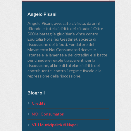
Angelo Pisani
Angelo Pisani, avvocato civilista, da anni
difende e tutela i diritti dei cittadini. Oltre
500 le battaglie giudiziarie vinte contro
Equitalia Polis (ex Gestline), società di
riscossione dei tributi. Fondatore del
Movimento Noi Consumatori riceve le
istanze e le lamentele dei cittadini e si batte
per chiedere regole trasparenti per la
riscossione, al fine di tutelare i diritti del
contribuente, contro il regime fiscale e la
repressione della riscossione.
Blogroll
Credits
NOI Consumatori
VIII Municipalità di Napoli