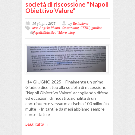
società di riscossione “Napoli
Obiettivo Valore”
14 giugno 2025
by
Redazione
avv. Angelo Pisani
,
Cassazione
,
CEDU
,
giudice
,
Napoli Obiettivo Valore
,
stop
0 Comment
14 GIUGNO 2025 – Finalmente un primo
Giudice dice stop alla società di riscossione
“Napoli Obiettivo Valore” accogliendo difese
ed eccezioni di incostituzionalità di un
contribuente vessato: a rischio 100 milioni in
multe «In tanti e da mesi abbiamo sempre
contestato e
Leggi tutto →