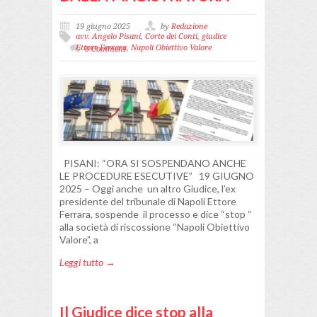
19 giugno 2025
by
Redazione
avv. Angelo Pisani
,
Corte dei Conti
,
giudice
Ettore Ferrara
,
Napoli Obiettivo Valore
0 Comment
PISANI: “ORA SI SOSPENDANO ANCHE
LE PROCEDURE ESECUTIVE” 19 GIUGNO
2025 – Oggi anche un altro Giudice, l’ex
presidente del tribunale di Napoli Ettore
Ferrara, sospende il processo e dice “stop “
alla società di riscossione “Napoli Obiettivo
Valore”, a
Leggi tutto →
Il Giudice dice stop alla