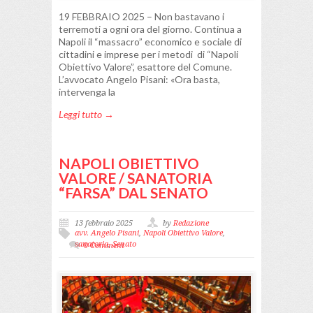
19 FEBBRAIO 2025 – Non bastavano i
terremoti a ogni ora del giorno. Continua a
Napoli il “massacro” economico e sociale di
cittadini e imprese per i metodi di “Napoli
Obiettivo Valore”, esattore del Comune.
L’avvocato Angelo Pisani: «Ora basta,
intervenga la
Leggi tutto →
NAPOLI OBIETTIVO
VALORE / SANATORIA
“FARSA” DAL SENATO
13 febbraio 2025
by
Redazione
avv. Angelo Pisani
,
Napoli Obiettivo Valore
,
sanatoria
,
Senato
0 Comment