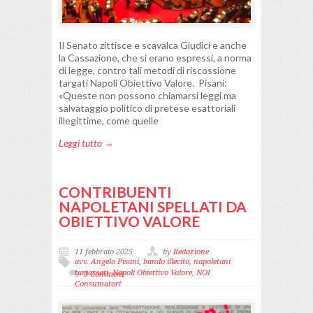
Il Senato zittisce e scavalca Giudici e anche
la Cassazione, che si erano espressi, a norma
di legge, contro tali metodi di riscossione
targati Napoli Obiettivo Valore. Pisani:
«Queste non possono chiamarsi leggi ma
salvataggio politico di pretese esattoriali
illegittime, come quelle
Leggi tutto →
CONTRIBUENTI
NAPOLETANI SPELLATI DA
OBIETTIVO VALORE
11 febbraio 2025
by
Redazione
avv. Angelo Pisani
,
bando illecito
,
napoletani
tartassati
,
Napoli Obiettivo Valore
,
NOI
0 Comment
Consumatori