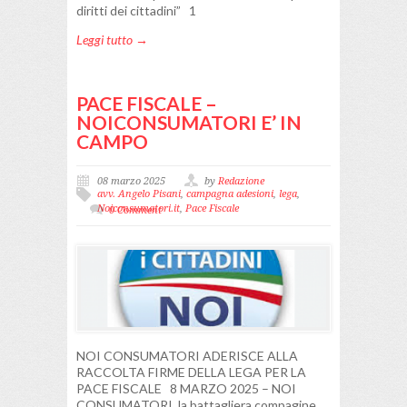
diritti dei cittadini” 1
Leggi tutto →
PACE FISCALE –
NOICONSUMATORI E’ IN
CAMPO
08 marzo 2025
by
Redazione
avv. Angelo Pisani
,
campagna adesioni
,
lega
,
Noiconsumatori.it
,
Pace Fiscale
0 Comment
NOI CONSUMATORI ADERISCE ALLA
RACCOLTA FIRME DELLA LEGA PER LA
PACE FISCALE 8 MARZO 2025 – NOI
CONSUMATORI, la battagliera compagine