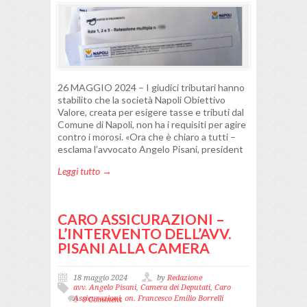
26 MAGGIO 2024 – I giudici tributari hanno
stabilito che la società Napoli Obiettivo
Valore, creata per esigere tasse e tributi dal
Comune di Napoli, non ha i requisiti per agire
contro i morosi. «Ora che è chiaro a tutti –
esclama l’avvocato Angelo Pisani, president
Leggi tutto →
CARO ASSICURAZIONI –
L’INTERVENTO DELL’AVV.
PISANI ALLA CAMERA
18 maggio 2024
by
Redazione
avv. Angelo Pisani
,
Camera dei Deputati
,
Caro
Assicurazioni
,
on. Francesco Emilio Borrelli
0 Comment