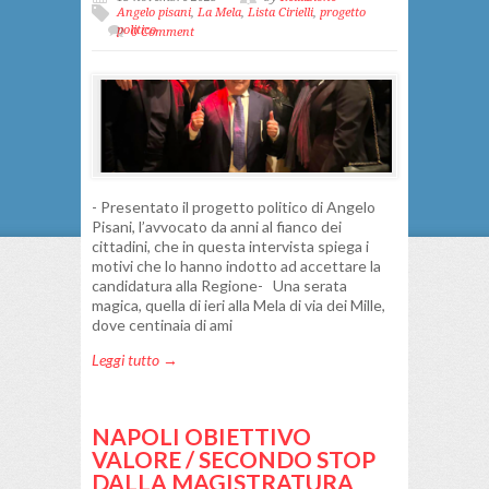
Angelo pisani
,
La Mela
,
Lista Cirielli
,
progetto
politico
0 Comment
- Presentato il progetto politico di Angelo
Pisani, l’avvocato da anni al fianco dei
cittadini, che in questa intervista spiega i
motivi che lo hanno indotto ad accettare la
candidatura alla Regione- Una serata
magica, quella di ieri alla Mela di via dei Mille,
dove centinaia di ami
Leggi tutto →
NAPOLI OBIETTIVO
VALORE / SECONDO STOP
DALLA MAGISTRATURA