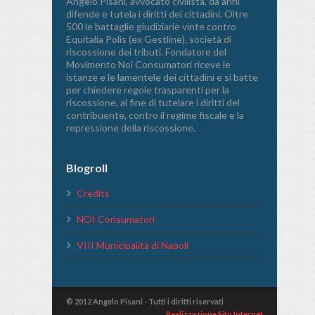
Angelo Pisani, avvocato civilista, da anni
difende e tutela i diritti dei cittadini. Oltre
500 le battaglie giudiziarie vinte contro
Equitalia Polis (ex Gestline), società di
riscossione dei tributi. Fondatore del
Movimento Noi Consumatori riceve le
istanze e le lamentele dei cittadini e si batte
per chiedere regole trasparenti per la
riscossione, al fine di tutelare i diritti del
contribuente, contro il regime fiscale e la
repressione della riscossione.
Blogroll
Credits
NOI Consumatori
VIII Municipalità di Napoli
© 2012 Angelo Pisani - Tutti i diritti riservati
Realizzazione Sito Internet