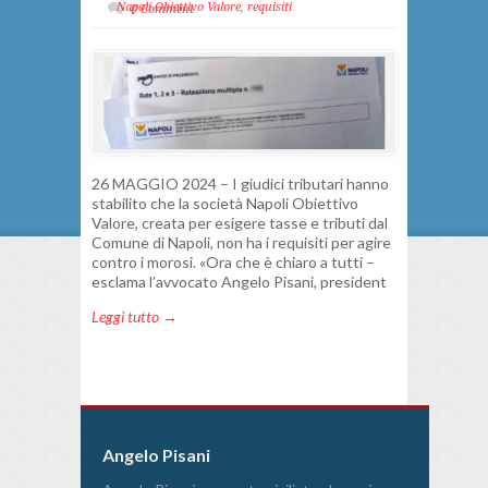
Napoli Obiettivo Valore
,
requisiti
0 Comment
26 MAGGIO 2024 – I giudici tributari hanno
stabilito che la società Napoli Obiettivo
Valore, creata per esigere tasse e tributi dal
Comune di Napoli, non ha i requisiti per agire
contro i morosi. «Ora che è chiaro a tutti –
esclama l’avvocato Angelo Pisani, president
Leggi tutto →
Angelo Pisani