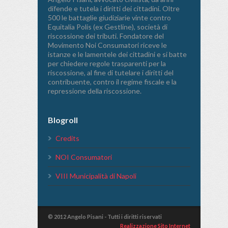
difende e tutela i diritti dei cittadini. Oltre
500 le battaglie giudiziarie vinte contro
Equitalia Polis (ex Gestline), società di
riscossione dei tributi. Fondatore del
Movimento Noi Consumatori riceve le
istanze e le lamentele dei cittadini e si batte
per chiedere regole trasparenti per la
riscossione, al fine di tutelare i diritti del
contribuente, contro il regime fiscale e la
repressione della riscossione.
Blogroll
Credits
NOI Consumatori
VIII Municipalità di Napoli
© 2012 Angelo Pisani - Tutti i diritti riservati
Realizzazione Sito Internet