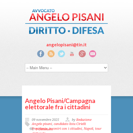
angelopisani@tin.it
Angelo Pisani/Campagna
elettorale fra i cittadini
09 novembre 2025
by
Redazione
Angelo pisani
,
candidato lista Cirielli
Presidente
,
incontri con i cittadini
,
Napoli
,
tour
0 Comment