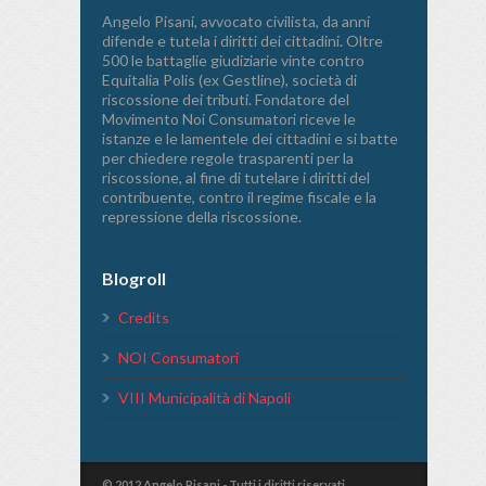
Angelo Pisani, avvocato civilista, da anni
difende e tutela i diritti dei cittadini. Oltre
500 le battaglie giudiziarie vinte contro
Equitalia Polis (ex Gestline), società di
riscossione dei tributi. Fondatore del
Movimento Noi Consumatori riceve le
istanze e le lamentele dei cittadini e si batte
per chiedere regole trasparenti per la
riscossione, al fine di tutelare i diritti del
contribuente, contro il regime fiscale e la
repressione della riscossione.
Blogroll
Credits
NOI Consumatori
VIII Municipalità di Napoli
© 2012 Angelo Pisani - Tutti i diritti riservati