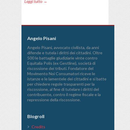
Leggi tutto →
Angelo Pisani
Angelo Pisani, avvocato civilista, da anni
difende e tutela i diritti dei cittadini. Oltre
500 le battaglie giudiziarie vinte contro
Equitalia Polis (ex Gestline), società di
riscossione dei tributi. Fondatore del
Movimento Noi Consumatori riceve le
istanze e le lamentele dei cittadini e si batte
per chiedere regole trasparenti per la
riscossione, al fine di tutelare i diritti del
contribuente, contro il regime fiscale e la
repressione della riscossione.
Blogroll
Credits