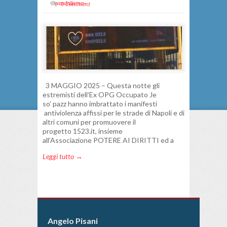
vandalismo
0 Comment
3 MAGGIO 2025 – Questa notte gli
estremisti dell’Ex OPG Occupato Je
so’ pazz hanno imbrattato i manifesti
antiviolenza affissi per le strade di Napoli e di
altri comuni per promuovere il
progetto 1523.it, insieme
all’Associazione POTERE AI DIRITTI ed a
Leggi tutto →
Angelo Pisani