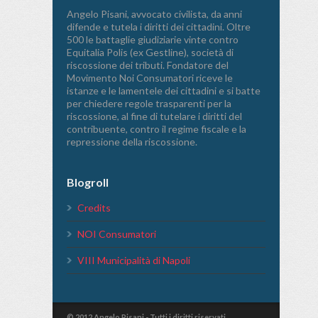
Angelo Pisani, avvocato civilista, da anni
difende e tutela i diritti dei cittadini. Oltre
500 le battaglie giudiziarie vinte contro
Equitalia Polis (ex Gestline), società di
riscossione dei tributi. Fondatore del
Movimento Noi Consumatori riceve le
istanze e le lamentele dei cittadini e si batte
per chiedere regole trasparenti per la
riscossione, al fine di tutelare i diritti del
contribuente, contro il regime fiscale e la
repressione della riscossione.
Blogroll
Credits
NOI Consumatori
VIII Municipalità di Napoli
© 2012 Angelo Pisani - Tutti i diritti riservati