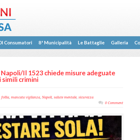
I Consumatori
8ª Municipalità
Le Battaglie
Galleria
Co
 Napoli/Il 1523 chiede misure adeguate
 simili crimini
,
follia
,
mancata vigilanza
,
Napoli
,
salute mentale
,
sicurezza
0 Comment