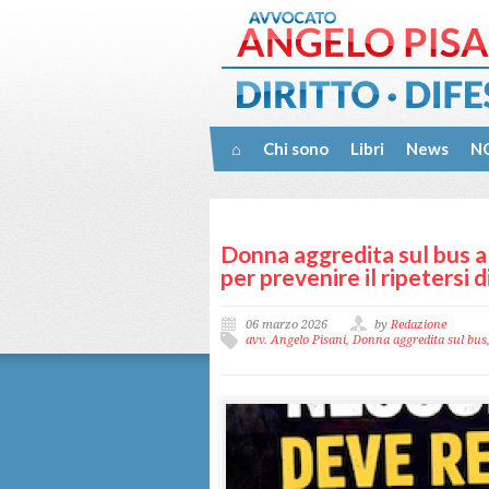
⌂
Chi sono
Libri
News
NO
Donna aggredita sul bus a
per prevenire il ripetersi di
06 marzo 2026
by
Redazione
avv. Angelo Pisani
,
Donna aggredita sul bus