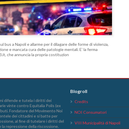
ul bus a Napoli e allarme per il dilagare delle forme di violenza,
ione e mancata cura delle patologie mentali. E’ la ferma
.it, che annuncia la propria costituzion
Blogroll
i difende e tutela i diritti dei
Credits
arie vinte contro Equitalia Polis (ex
tributi. Fondatore del Movimento Noi
NOI Consumatori
ntele dei cittadini e si batte per
sione, al fine di tutelare i diritti del
VIII Municipalità di Napoli
e la repressione della riscossione.