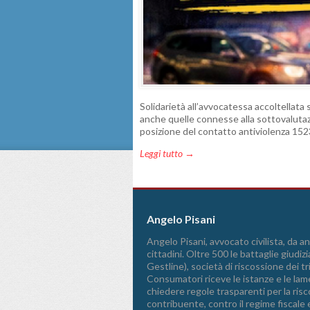
Solidarietà all’avvocatessa accoltellata s
anche quelle connesse alla sottovalutaz
posizione del contatto antiviolenza 1523
Leggi tutto →
Angelo Pisani
Angelo Pisani, avvocato civilista, da ann
cittadini. Oltre 500 le battaglie giudizi
Gestline), società di riscossione dei 
Consumatori riceve le istanze e le lame
chiedere regole trasparenti per la riscos
contribuente, contro il regime fiscale 