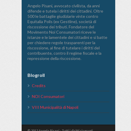
Angelo Pisani, avvocato civilista, da anni
difende e tutela i diritti dei cittadini. Oltre
500 le battaglie giudiziarie vinte contro
Equitalia Polis (ex Gestline), società di
riscossione dei tributi. Fondatore del
Movimento Noi Consumatori riceve le
istanze e le lamentele dei cittadini e si batte
per chiedere regole trasparenti per la
riscossione, al fine di tutelare i diritti del
contribuente, contro il regime fiscale e la
repressione della riscossione.
Blogroll
Credits
NOI Consumatori
VIII Municipalità di Napoli
© 2012 Angelo Pisani - Tutti i diritti riservati