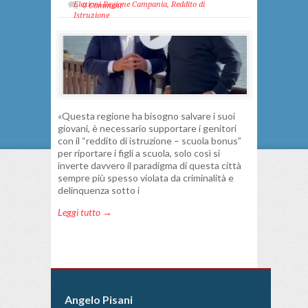
Elezioni Regione Campania
,
Reddito di
0 Comment
Istruzione
«Questa regione ha bisogno salvare i suoi
giovani, è necessario supportare i genitori
con il “reddito di istruzione – scuola bonus”
per riportare i figli a scuola, solo così si
inverte davvero il paradigma di questa città
sempre più spesso violata da criminalità e
delinquenza sotto i
Leggi tutto →
Angelo Pisani