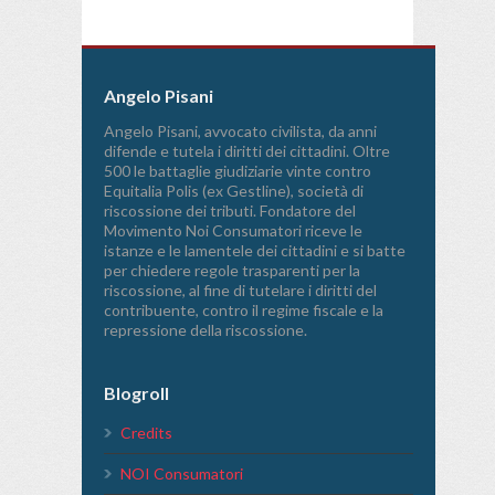
Angelo Pisani
Angelo Pisani, avvocato civilista, da anni
difende e tutela i diritti dei cittadini. Oltre
500 le battaglie giudiziarie vinte contro
Equitalia Polis (ex Gestline), società di
riscossione dei tributi. Fondatore del
Movimento Noi Consumatori riceve le
istanze e le lamentele dei cittadini e si batte
per chiedere regole trasparenti per la
riscossione, al fine di tutelare i diritti del
contribuente, contro il regime fiscale e la
repressione della riscossione.
Blogroll
Credits
NOI Consumatori