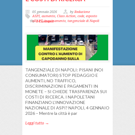
05 gennaio 2026
by
Redazione
ASPI
,
aumento
,
Class Action
,
code
,
esposto
all'ART
,
inquinamento
,
tangenziale di Napoli
0 Comment
TANGENZIALE DI NAPOLI: PISANI (NOI
CONSUMATORI) STOP PEDAGGIO E
AUMENTI, NO TRAFFICO,
DISCRIMINAZIONI E PAGAMENTI IN
MONETE – SI CHIEDE TRASPARENZA SUI
COSTI DI RICERCA. I NAPOLETANI
FINANZIANO L’INNOVAZIONE
NAZIONALE DI ASPI? NAPOLI, 4 GENNAIO
2026 – Mentre la città è par
Leggi tutto →