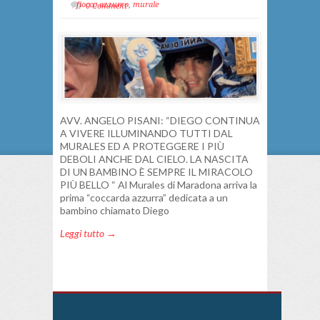
fiocco azzurro
,
murale
0 Comment
AVV. ANGELO PISANI: “DIEGO CONTINUA
A VIVERE ILLUMINANDO TUTTI DAL
MURALES ED A PROTEGGERE I PIÙ
DEBOLI ANCHE DAL CIELO. LA NASCITA
DI UN BAMBINO È SEMPRE IL MIRACOLO
PIÙ BELLO “ Al Murales di Maradona arriva la
prima “coccarda azzurra” dedicata a un
bambino chiamato Diego
Leggi tutto →