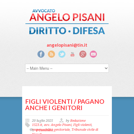
angelopisani@tin.it
FIGLI VIOLENTI / PAGANO
ANCHE I GENITORI
20 luglio 2025
by
Redazione
1523.it
,
avv. Angelo Pisani
,
Figli violenti
,
responsabilità genitoriale
,
Tribunale civile di
0 Comment