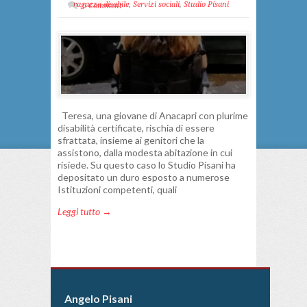
ragazza disabile
,
Servizi sociali
,
Studio Pisani
0 Comment
Teresa, una giovane di Anacapri con plurime
disabilità certificate, rischia di essere
sfrattata, insieme ai genitori che la
assistono, dalla modesta abitazione in cui
risiede. Su questo caso lo Studio Pisani ha
depositato un duro esposto a numerose
Istituzioni competenti, quali
Leggi tutto →
Angelo Pisani