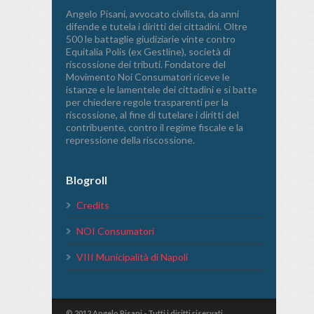
Angelo Pisani, avvocato civilista, da anni
difende e tutela i diritti dei cittadini. Oltre
500 le battaglie giudiziarie vinte contro
Equitalia Polis (ex Gestline), società di
riscossione dei tributi. Fondatore del
Movimento Noi Consumatori riceve le
istanze e le lamentele dei cittadini e si batte
per chiedere regole trasparenti per la
riscossione, al fine di tutelare i diritti del
contribuente, contro il regime fiscale e la
repressione della riscossione.
Blogroll
Credits
NOI Consumatori
VIII Municipalità di Napoli
© 2012 Angelo Pisani - Tutti i diritti riservati