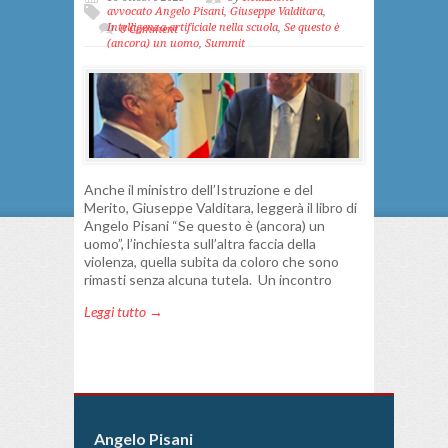
avvocato Angelo Pisani
,
Giuseppe Valditara
,
Intelligenza artificiale nella scuola
,
Se questo è
0 Comment
(ancora) un uomo
,
Summit
Anche il ministro dell’Istruzione e del
Merito, Giuseppe Valditara, leggerà il libro di
Angelo Pisani “Se questo è (ancora) un
uomo”, l’inchiesta sull’altra faccia della
violenza, quella subita da coloro che sono
rimasti senza alcuna tutela. Un incontro
Leggi tutto →
Angelo Pisani