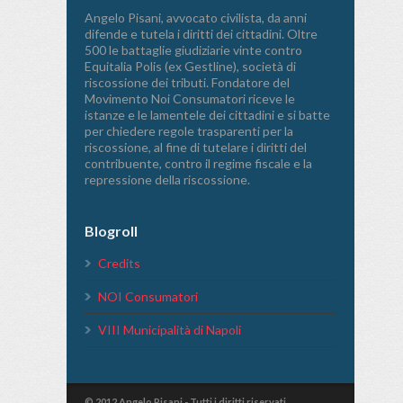
Angelo Pisani, avvocato civilista, da anni
difende e tutela i diritti dei cittadini. Oltre
500 le battaglie giudiziarie vinte contro
Equitalia Polis (ex Gestline), società di
riscossione dei tributi. Fondatore del
Movimento Noi Consumatori riceve le
istanze e le lamentele dei cittadini e si batte
per chiedere regole trasparenti per la
riscossione, al fine di tutelare i diritti del
contribuente, contro il regime fiscale e la
repressione della riscossione.
Blogroll
Credits
NOI Consumatori
VIII Municipalità di Napoli
© 2012 Angelo Pisani - Tutti i diritti riservati