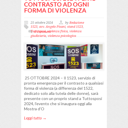
CONTRASTO AD OGNI
FORMA DI VIOLENZA
25 ottobre 2024
by
Redazione
1523
,
avv. Angelo Pisani
,
stand 1523
,
Tuttosposi
,
violenza fisica
,
violenza
0 Comment
giudiziaria
,
violenza psicologica
25 OTTOBRE 2024 – Il 1523, servizio di
pronta emergenza per il contrasto a qualsiasi
forma di violenza (a differenza del 1522,
dedicato solo alla tutela delle donne), sarà
presente con un proprio stand a Tuttosposi
2024, l’evento che si inaugura oggi alla
Mostra d’O
Leggi tutto →