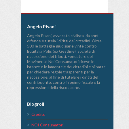
Angelo Pisani
Angelo Pisani, avvocato civilista, da anni
difende e tutela i diritti dei cittadini. Oltre
500 le battaglie giudiziarie vinte contro
Equitalia Polis (ex Gestline), società di
riscossione dei tributi. Fondatore del
Movimento Noi Consumatori riceve le
istanze e le lamentele dei cittadini e si batte
per chiedere regole trasparenti per la
riscossione, al fine di tutelare i diritti del
contribuente, contro il regime fiscale e la
repressione della riscossione.
Blogroll
Credits
NOI Consumatori