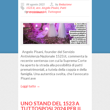
06 agosto 2025
by
Redazione
1523.it
,
avv. Angelo Pisani
,
Patti
prematrimoniali
,
Tuttosposi
0 Comment
Angelo Pisani, founder del Servizio
Antiviolenza Nazionale 1523.it, commenta la
recente sentenza con cui la Suprema Corte
ha aperto la strada alla possibilità di patti
prematrimoniali, a tutela della coppia e della
famiglia. Una autentica svolta, che l’avvocato
Pisani ave
Leggi tutto →
UNO STAND DEL 1523 A
TUTTOSPOSI 2024 PER IL