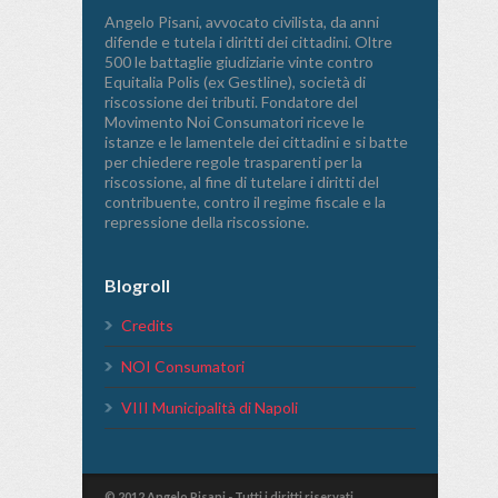
Angelo Pisani, avvocato civilista, da anni
difende e tutela i diritti dei cittadini. Oltre
500 le battaglie giudiziarie vinte contro
Equitalia Polis (ex Gestline), società di
riscossione dei tributi. Fondatore del
Movimento Noi Consumatori riceve le
istanze e le lamentele dei cittadini e si batte
per chiedere regole trasparenti per la
riscossione, al fine di tutelare i diritti del
contribuente, contro il regime fiscale e la
repressione della riscossione.
Blogroll
Credits
NOI Consumatori
VIII Municipalità di Napoli
© 2012 Angelo Pisani - Tutti i diritti riservati