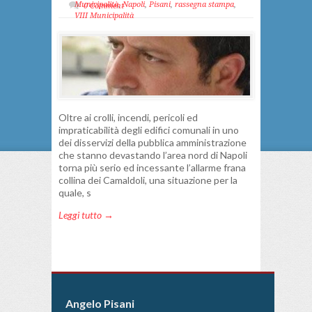
Municipalità
,
Napoli
,
Pisani
,
rassegna stampa
,
0 Comment
VIII Municipalità
Oltre ai crolli, incendi, pericoli ed
impraticabilità degli edifici comunali in uno
dei disservizi della pubblica amministrazione
che stanno devastando l’area nord di Napoli
torna più serio ed incessante l’allarme frana
collina dei Camaldoli, una situazione per la
quale, s
Leggi tutto →
Angelo Pisani