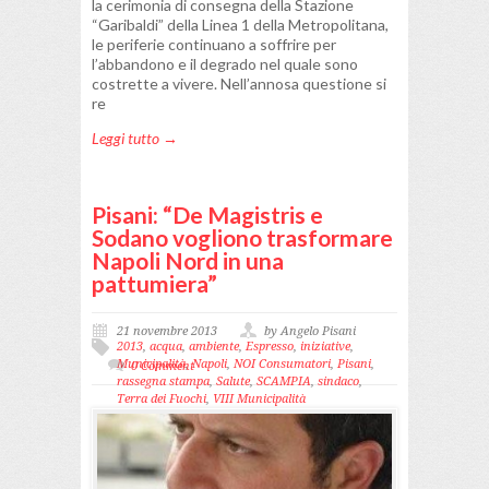
la cerimonia di consegna della Stazione
“Garibaldi” della Linea 1 della Metropolitana,
le periferie continuano a soffrire per
l’abbandono e il degrado nel quale sono
costrette a vivere. Nell’annosa questione si
re
Leggi tutto →
Pisani: “De Magistris e
Sodano vogliono trasformare
Napoli Nord in una
pattumiera”
21 novembre 2013
by Angelo Pisani
2013
,
acqua
,
ambiente
,
Espresso
,
iniziative
,
Municipalità
,
Napoli
,
NOI Consumatori
,
Pisani
,
0 Comment
rassegna stampa
,
Salute
,
SCAMPIA
,
sindaco
,
Terra dei Fuochi
,
VIII Municipalità