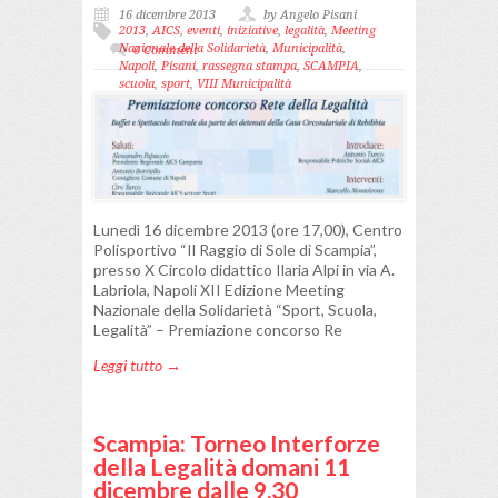
16 dicembre 2013
by Angelo Pisani
2013
,
AICS
,
eventi
,
iniziative
,
legalità
,
Meeting
Nazionale della Solidarietà
,
Municipalità
,
0 Comment
Napoli
,
Pisani
,
rassegna stampa
,
SCAMPIA
,
scuola
,
sport
,
VIII Municipalità
Lunedì 16 dicembre 2013 (ore 17,00), Centro
Polisportivo “Il Raggio di Sole di Scampia”,
presso X Circolo didattico Ilaria Alpi in via A.
Labriola, Napoli XII Edizione Meeting
Nazionale della Solidarietà “Sport, Scuola,
Legalità” – Premiazione concorso Re
Leggi tutto →
Scampia: Torneo Interforze
della Legalità domani 11
dicembre dalle 9.30