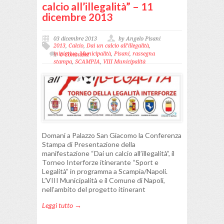
calcio all’illegalità” – 11
dicembre 2013
03 dicembre 2013
by Angelo Pisani
2013
,
Calcio
,
Dai un calcio all’illegalità
,
iniziative
,
Municipalità
,
Pisani
,
rassegna
0 Comment
stampa
,
SCAMPIA
,
VIII Municipalità
Domani a Palazzo San Giacomo la Conferenza
Stampa di Presentazione della
manifestazione “Dai un calcio all’illegalità”, il
Torneo Interforze itinerante “Sport e
Legalità” in programma a Scampia/Napoli.
L’VIII Municipalità e il Comune di Napoli,
nell’ambito del progetto itinerant
Leggi tutto →