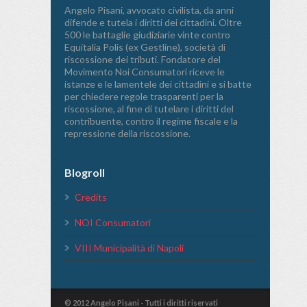
Angelo Pisani, avvocato civilista, da anni
difende e tutela i diritti dei cittadini. Oltre
500 le battaglie giudiziarie vinte contro
Equitalia Polis (ex Gestline), società di
riscossione dei tributi. Fondatore del
Movimento Noi Consumatori riceve le
istanze e le lamentele dei cittadini e si batte
per chiedere regole trasparenti per la
riscossione, al fine di tutelare i diritti del
contribuente, contro il regime fiscale e la
repressione della riscossione.
Blogroll
Credits
NOI Consumatori
VIII Municipalità di Napoli
© 2012 Angelo Pisani - Tutti i diritti riservati