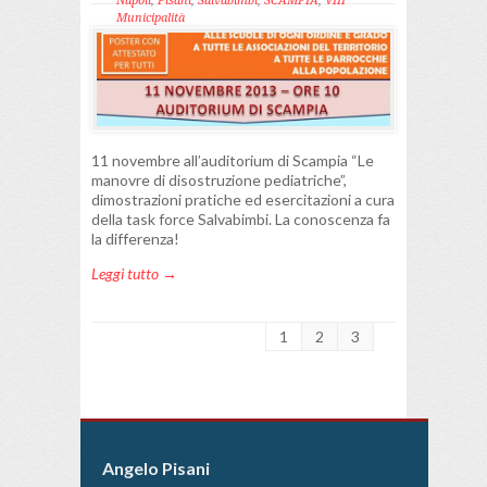
Napoli
,
Pisani
,
Salvabimbi
,
SCAMPIA
,
VIII
Municipalità
11 novembre all’auditorium di Scampia “Le
manovre di disostruzione pediatriche”,
dimostrazioni pratiche ed esercitazioni a cura
della task force Salvabimbi. La conoscenza fa
la differenza!
Leggi tutto →
1
2
3
Angelo Pisani