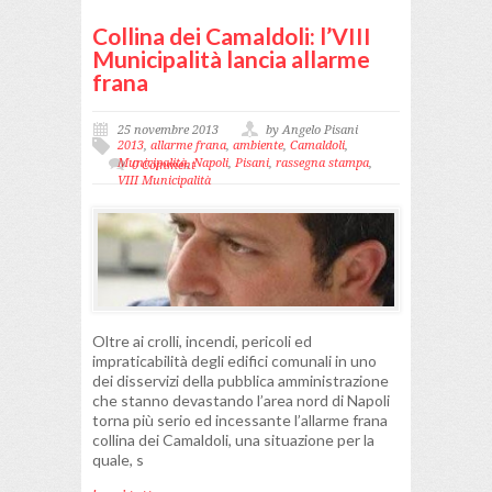
Collina dei Camaldoli: l’VIII
Municipalità lancia allarme
frana
25 novembre 2013
by Angelo Pisani
2013
,
allarme frana
,
ambiente
,
Camaldoli
,
Municipalità
,
Napoli
,
Pisani
,
rassegna stampa
,
0 Comment
VIII Municipalità
Oltre ai crolli, incendi, pericoli ed
impraticabilità degli edifici comunali in uno
dei disservizi della pubblica amministrazione
che stanno devastando l’area nord di Napoli
torna più serio ed incessante l’allarme frana
collina dei Camaldoli, una situazione per la
quale, s