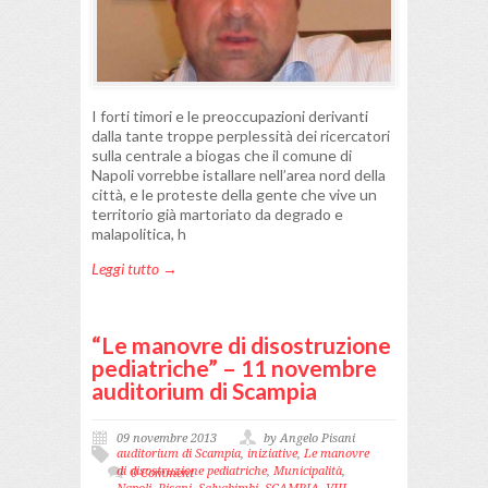
I forti timori e le preoccupazioni derivanti
dalla tante troppe perplessità dei ricercatori
sulla centrale a biogas che il comune di
Napoli vorrebbe istallare nell’area nord della
città, e le proteste della gente che vive un
territorio già martoriato da degrado e
malapolitica, h
Leggi tutto →
“Le manovre di disostruzione
pediatriche” – 11 novembre
auditorium di Scampia
09 novembre 2013
by Angelo Pisani
auditorium di Scampia
,
iniziative
,
Le manovre
di disostruzione pediatriche
,
Municipalità
,
0 Comment