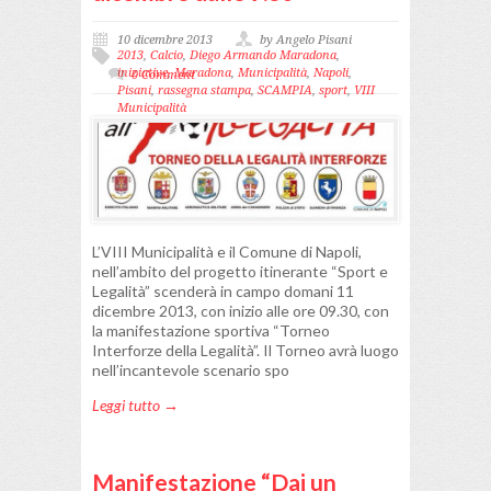
10 dicembre 2013
by Angelo Pisani
2013
,
Calcio
,
Diego Armando Maradona
,
iniziative
,
Maradona
,
Municipalità
,
Napoli
,
0 Comment
Pisani
,
rassegna stampa
,
SCAMPIA
,
sport
,
VIII
Municipalità
L’VIII Municipalità e il Comune di Napoli,
nell’ambito del progetto itinerante “Sport e
Legalità” scenderà in campo domani 11
dicembre 2013, con inizio alle ore 09.30, con
la manifestazione sportiva “Torneo
Interforze della Legalità”. Il Torneo avrà luogo
nell’incantevole scenario spo
Leggi tutto →
Manifestazione “Dai un