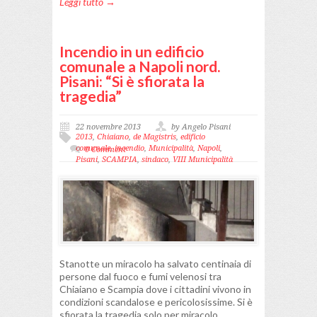
Leggi tutto →
Incendio in un edificio
comunale a Napoli nord.
Pisani: “Si è sfiorata la
tragedia”
22 novembre 2013
by Angelo Pisani
2013
,
Chiaiano
,
de Magistris
,
edificio
comunale
,
incendio
,
Municipalità
,
Napoli
,
0 Comment
Pisani
,
SCAMPIA
,
sindaco
,
VIII Municipalità
Stanotte un miracolo ha salvato centinaia di
persone dal fuoco e fumi velenosi tra
Chiaiano e Scampia dove i cittadini vivono in
condizioni scandalose e pericolosissime. Si è
sfiorata la tragedia solo per miracolo,