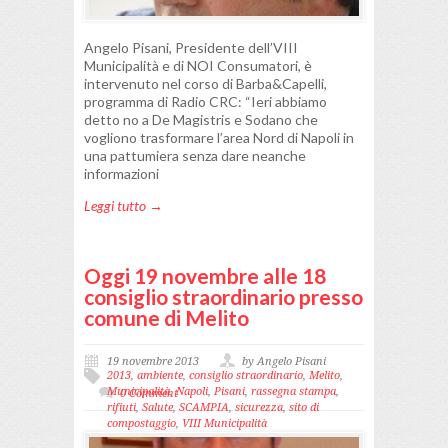
Angelo Pisani, Presidente dell’VIII
Municipalità e di NOI Consumatori, è
intervenuto nel corso di Barba&Capelli,
programma di Radio CRC: “Ieri abbiamo
detto no a De Magistris e Sodano che
vogliono trasformare l’area Nord di Napoli in
una pattumiera senza dare neanche
informazioni
Leggi tutto →
Oggi 19 novembre alle 18
consiglio straordinario presso
comune di Melito
19 novembre 2013
by Angelo Pisani
2013
,
ambiente
,
consiglio straordinario
,
Melito
,
Municipalità
,
Napoli
,
Pisani
,
rassegna stampa
,
0 Comment
rifiuti
,
Salute
,
SCAMPIA
,
sicurezza
,
sito di
compostaggio
,
VIII Municipalità