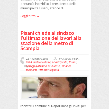
denuncia inorridito il presidente della
municipalità Pisani, stanco di
Leggi tutto →
Pisani chiede al sindaco
l’ultimazione dei lavori alla
stazione della metro di
Scampia
22 novembre 2013
by Angelo Pisani
2013
,
metropolitana
,
Municipalità
,
Pisani
,
rassegna stampa
,
SCAMPIA
,
sindaco
,
0 Comment
trasporti
,
VIII Municipalità
Mentre il comune di Napoli invia gli inviti per