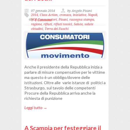
07 gennaio 2014
by Angelo Pisani
2014
,
Class Action
,
cronaca
,
iniziative
,
Napoli
,
NOI Consumatori
,
Pisani
,
rassegna stampa
,
1 Comment
regione
,
rifiuti
,
rifiuti tossici
,
Salute
,
salute
cittadini
,
Terra dei Fuochi
Anche il presidente della Repubblica inizia a
parlare di misure compensative per le vittime
ma questo è un obbligo/dovere delle
istituzioni. Oltre alle varie istanze di politici a
Strasburgo, sul tavolo delle competenti
Procure della Repubblica arriva anche la
richiesta di punizione
Leggi tutto →
A Scampia per festeggiare il