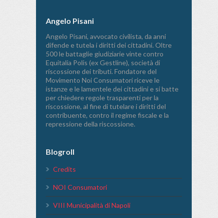
Angelo Pisani
Angelo Pisani, avvocato civilista, da anni
difende e tutela i diritti dei cittadini. Oltre
500 le battaglie giudiziarie vinte contro
Equitalia Polis (ex Gestline), società di
riscossione dei tributi. Fondatore del
Movimento Noi Consumatori riceve le
istanze e le lamentele dei cittadini e si batte
per chiedere regole trasparenti per la
riscossione, al fine di tutelare i diritti del
contribuente, contro il regime fiscale e la
repressione della riscossione.
Blogroll
Credits
NOI Consumatori
VIII Municipalità di Napoli