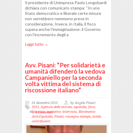
Il presidente di Unimpresa Paolo Longobardi
dichiara con comunicato stampa: “In uno
Stato democratico e liberale certe misure
non verrebbero nemmeno prese in
considerazione. Invece, in Italia, il fisco
supera anche l’immaginazione: il Governo
con l’incremento degli a
Leggi tutto →
Avv. Pisani: “Per solidarietà e
umanità difenderò la vedova
Campaniello per la seconda
volta vittima del sistema di
riscossione italiano”
01 dicembre 2013
by Angelo Pisani
2013
,
Agenzia delle entrate
,
equitalia
,
fisco
,
Giustizia
,
iniziative
,
intervista
,
Movimento
0 Comment
Anti-Equitalia
,
Pisani
,
rassegna stampa
,
tutela
contribuenti