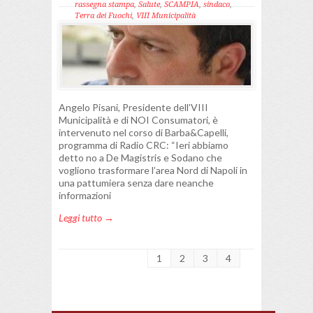
rassegna stampa
,
Salute
,
SCAMPIA
,
sindaco
,
Terra dei Fuochi
,
VIII Municipalità
Angelo Pisani, Presidente dell’VIII
Municipalità e di NOI Consumatori, è
intervenuto nel corso di Barba&Capelli,
programma di Radio CRC: “Ieri abbiamo
detto no a De Magistris e Sodano che
vogliono trasformare l’area Nord di Napoli in
una pattumiera senza dare neanche
informazioni
Leggi tutto →
1
2
3
4