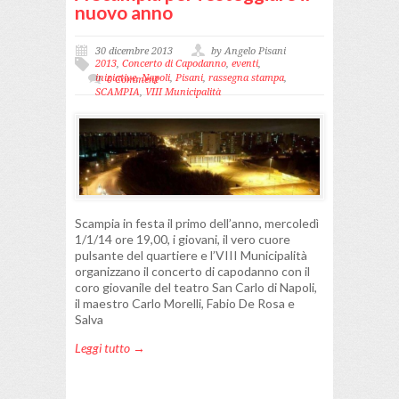
nuovo anno
30 dicembre 2013
by Angelo Pisani
2013
,
Concerto di Capodanno
,
eventi
,
iniziative
,
Napoli
,
Pisani
,
rassegna stampa
,
0 Comment
SCAMPIA
,
VIII Municipalità
Scampia in festa il primo dell’anno, mercoledì
1/1/14 ore 19,00, i giovani, il vero cuore
pulsante del quartiere e l’VIII Municipalità
organizzano il concerto di capodanno con il
coro giovanile del teatro San Carlo di Napoli,
il maestro Carlo Morelli, Fabio De Rosa e
Salva
Leggi tutto →