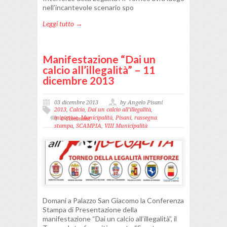
nell’incantevole scenario spo
Leggi tutto →
Manifestazione “Dai un
calcio all’illegalità” – 11
dicembre 2013
03 dicembre 2013
by Angelo Pisani
2013
,
Calcio
,
Dai un calcio all’illegalità
,
iniziative
,
Municipalità
,
Pisani
,
rassegna
0 Comment
stampa
,
SCAMPIA
,
VIII Municipalità
Domani a Palazzo San Giacomo la Conferenza
Stampa di Presentazione della
manifestazione “Dai un calcio all’illegalità”, il