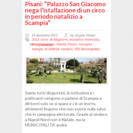
Pisani: “Palazzo San Giacomo
nega l’istallazione di un circo
in periodo natalizio a
Scampia”
18 dicembre 2013
by Angelo Pisani
2013
,
circo
,
de Magistris
,
iniziative
,
intervista
,
Manifestazione
,
Natale
,
Pisani
,
rassegna
0 Comment
stampa
,
SCAMPIA
,
sindaco
,
VIII Municipalità
Siamo tutti disgustati, le istituzioni e i
politicanti vengono e parlano di Scampia e
dintorni solo se si spara e c’è un morto,
altrimenti fingono che non esiste nulla salvo
che in campagna elettorale. Grazie al sindaco
a Napoli Nord non è Natale, ma la
MUNICIPALITA’ andrà