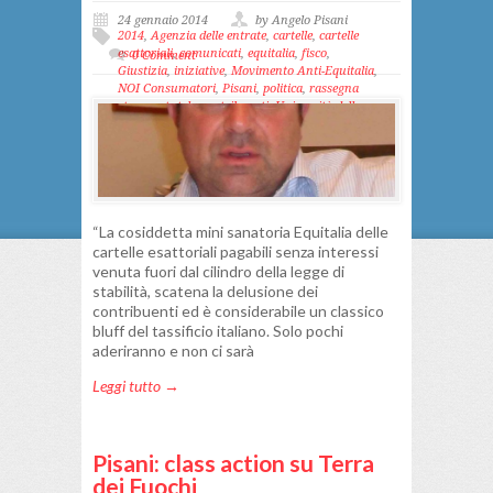
24 gennaio 2014
by Angelo Pisani
2014
,
Agenzia delle entrate
,
cartelle
,
cartelle
esattoriali
,
comunicati
,
equitalia
,
fisco
,
0 Comment
Giustizia
,
iniziative
,
Movimento Anti-Equitalia
,
NOI Consumatori
,
Pisani
,
politica
,
rassegna
stampa
,
tutela contribuenti
,
Università della
Politica e del Sapere
“La cosiddetta mini sanatoria Equitalia delle
cartelle esattoriali pagabili senza interessi
venuta fuori dal cilindro della legge di
stabilità, scatena la delusione dei
contribuenti ed è considerabile un classico
bluff del tassificio italiano. Solo pochi
aderiranno e non ci sarà
Leggi tutto →
Pisani: class action su Terra
dei Fuochi