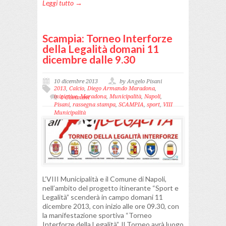
Leggi tutto →
Scampia: Torneo Interforze
della Legalità domani 11
dicembre dalle 9.30
10 dicembre 2013
by Angelo Pisani
2013
,
Calcio
,
Diego Armando Maradona
,
iniziative
,
Maradona
,
Municipalità
,
Napoli
,
0 Comment
Pisani
,
rassegna stampa
,
SCAMPIA
,
sport
,
VIII
Municipalità
L’VIII Municipalità e il Comune di Napoli,
nell’ambito del progetto itinerante “Sport e
Legalità” scenderà in campo domani 11
dicembre 2013, con inizio alle ore 09.30, con
la manifestazione sportiva “Torneo
Interforze della Legalità”. Il Torneo avrà luogo