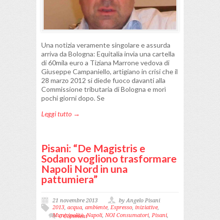
Una notizia veramente singolare e assurda
arriva da Bologna: Equitalia invia una cartella
di 60mila euro a Tiziana Marrone vedova di
Giuseppe Campaniello, artigiano in crisi che il
28 marzo 2012 si diede fuoco davanti alla
Commissione tributaria di Bologna e morì
pochi giorni dopo. Se
Leggi tutto →
Pisani: “De Magistris e
Sodano vogliono trasformare
Napoli Nord in una
pattumiera”
21 novembre 2013
by Angelo Pisani
2013
,
acqua
,
ambiente
,
Espresso
,
iniziative
,
Municipalità
,
Napoli
,
NOI Consumatori
,
Pisani
,
0 Comment