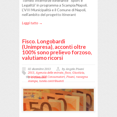
Torneo Interforze itinerante “Sport e
Legalità” in programma a Scampia/Napoli.
L’VIII Municipalità e il Comune di Napoli,
nell’ambito del progetto itinerant
Leggi tutto →
Fisco. Longobardi
(Unimpresa), acconti oltre
100% sono prelievo forzoso,
valutiamo ricorsi
02 dicembre 2013
by Angelo Pisani
2013
,
Agenzia delle entrate
,
fisco
,
Giustizia
,
iniziative
,
NOI Consumatori
,
Pisani
,
rassegna
0 Comment
stampa
,
tutela contribuenti