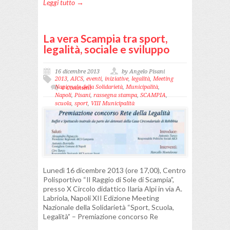
Leggi tutto →
La vera Scampia tra sport,
legalità, sociale e sviluppo
16 dicembre 2013
by Angelo Pisani
2013
,
AICS
,
eventi
,
iniziative
,
legalità
,
Meeting
Nazionale della Solidarietà
,
Municipalità
,
0 Comment
Napoli
,
Pisani
,
rassegna stampa
,
SCAMPIA
,
scuola
,
sport
,
VIII Municipalità
Lunedì 16 dicembre 2013 (ore 17,00), Centro
Polisportivo “Il Raggio di Sole di Scampia”,
presso X Circolo didattico Ilaria Alpi in via A.
Labriola, Napoli XII Edizione Meeting
Nazionale della Solidarietà “Sport, Scuola,
Legalità” – Premiazione concorso Re