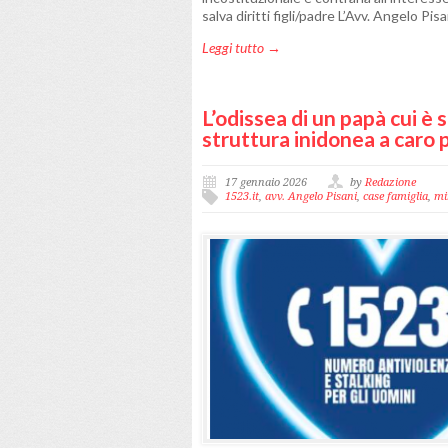
salva diritti figli/padre L’Avv. Angelo Pi
Leggi tutto →
L’odissea di un papà cui è s
struttura inidonea a caro p
17 gennaio 2026
by
Redazione
1523.it
,
avv. Angelo Pisani
,
case famiglia
,
mi