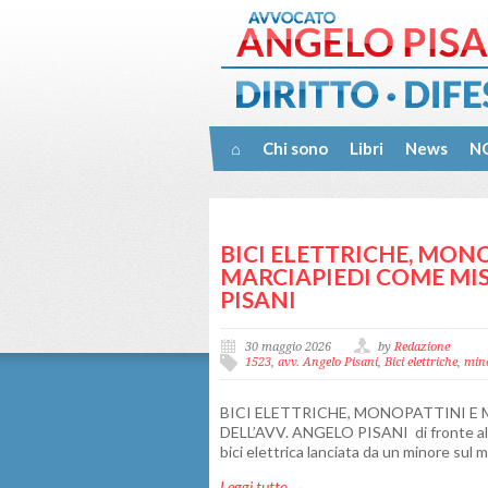
⌂
Chi sono
Libri
News
NO
BICI ELETTRICHE, MONO
MARCIAPIEDI COME MISS
PISANI
30 maggio 2026
by
Redazione
1523
,
avv. Angelo Pisani
,
Bici elettriche
,
min
BICI ELETTRICHE, MONOPATTINI E 
DELL’AVV. ANGELO PISANI di fronte al v
bici elettrica lanciata da un minore sul 
Leggi tutto →