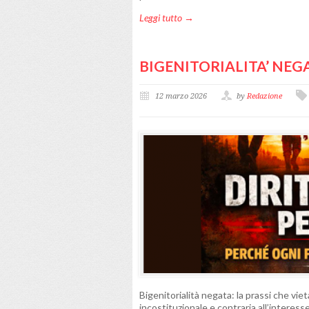
Leggi tutto →
BIGENITORIALITA’ NEG
12 marzo 2026
by
Redazione
Bigenitorialità negata: la prassi che vieta
incostituzionale e contraria all’interesse