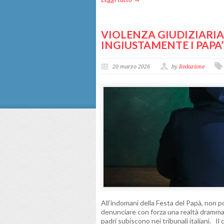
VIOLENZA GIUDIZIARIA
INGIUSTAMENTE I PAPA’
20 marzo 2026
by
Redazione
All’indomani della Festa del Papà, non p
denunciare con forza una realtà drammati
padri subiscono nei tribunali italiani. I