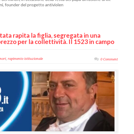
sani, founder del progetto antiviolen
tata rapita la figlia, segregata in una
rezzo per la collettività. Il 1523 in campo
nori
,
rapimento istituzionale
0 Comment