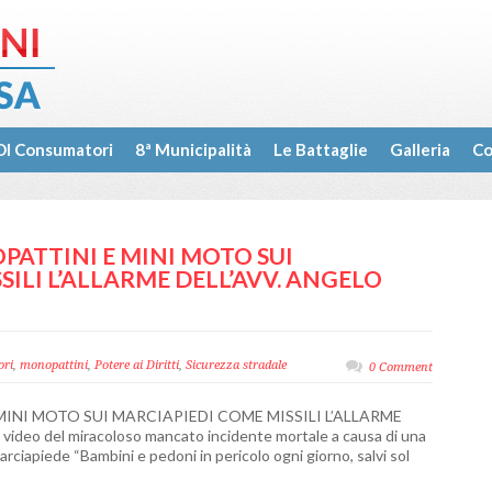
I Consumatori
8ª Municipalità
Le Battaglie
Galleria
Co
PATTINI E MINI MOTO SUI
ILI L’ALLARME DELL’AVV. ANGELO
ori
,
monopattini
,
Potere ai Diritti
,
Sicurezza stradale
0 Comment
MINI MOTO SUI MARCIAPIEDI COME MISSILI L’ALLARME
ideo del miracoloso mancato incidente mortale a causa di una
marciapiede “Bambini e pedoni in pericolo ogni giorno, salvi sol