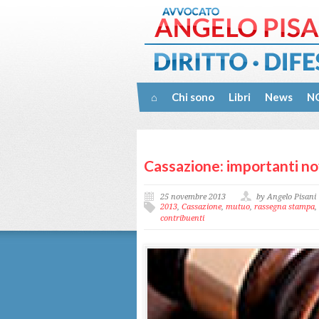
⌂
Chi sono
Libri
News
NO
Cassazione: importanti nov
25 novembre 2013
by Angelo Pisani
2013
,
Cassazione
,
mutuo
,
rassegna stampa
,
contribuenti