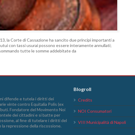
3, la Corte di Cassazione ha sancito due principi importanti a
mutui con tassi usurai possono essere interamente annullati;
i fa sommando tutte le somme addebitate da
Blogroll
i difende e tutela i diritti dei
Credits
arie vinte contro Equitalia Polis (ex
tributi. Fondatore del Movimento Noi
NOI Consumatori
ntele dei cittadini e si batte per
sione, al fine di tutelare i diritti del
VIII Municipalità di Napoli
e la repressione della riscossione.