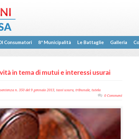
I Consumatori
8ª Municipalità
Le Battaglie
Galleria
Co
ità in tema di mutui e interessi usurai
sentenza n. 350 del 9 gennaio 2013
,
tassi usura
,
tribunale
,
tutela
0 Comment