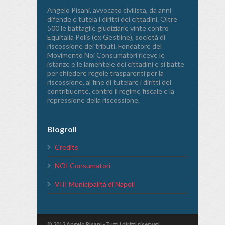
Angelo Pisani, avvocato civilista, da anni
difende e tutela i diritti dei cittadini. Oltre
500 le battaglie giudiziarie vinte contro
Equitalia Polis (ex Gestline), società di
riscossione dei tributi. Fondatore del
Movimento Noi Consumatori riceve le
istanze e le lamentele dei cittadini e si batte
per chiedere regole trasparenti per la
riscossione, al fine di tutelare i diritti del
contribuente, contro il regime fiscale e la
repressione della riscossione.
Blogroll
Credits
NOI Consumatori
VIII Municipalità di Napoli
© 2012 Angelo Pisani - Tutti i diritti riservati