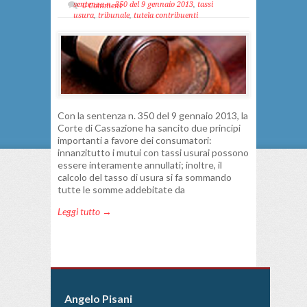
sentenza n. 350 del 9 gennaio 2013
,
tassi
0 Comment
usura
,
tribunale
,
tutela contribuenti
Con la sentenza n. 350 del 9 gennaio 2013, la
Corte di Cassazione ha sancito due principi
importanti a favore dei consumatori:
innanzitutto i mutui con tassi usurai possono
essere interamente annullati; inoltre, il
calcolo del tasso di usura si fa sommando
tutte le somme addebitate da
Leggi tutto →
Angelo Pisani