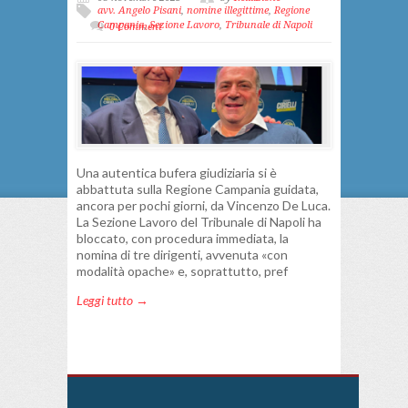
avv. Angelo Pisani
,
nomine illegittime
,
Regione
Campania
,
Sezione Lavoro
,
Tribunale di Napoli
0 Comment
Una autentica bufera giudiziaria si è
abbattuta sulla Regione Campania guidata,
ancora per pochi giorni, da Vincenzo De Luca.
La Sezione Lavoro del Tribunale di Napoli ha
bloccato, con procedura immediata, la
nomina di tre dirigenti, avvenuta «con
modalità opache» e, soprattutto, pref
Leggi tutto →