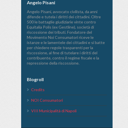
Angelo Pisani
Angelo Pisani, avvocato civilista, da anni
difende e tutela i diritti dei cittadini. Oltre
500 le battaglie giudiziarie vinte contro
Equitalia Polis (ex Gestline), società di
riscossione dei tributi. Fondatore del
Movimento Noi Consumatori riceve le
istanze e le lamentele dei cittadini e si batte
per chiedere regole trasparenti per la
riscossione, al fine di tutelare i diritti del
contribuente, contro il regime fiscale e la
repressione della riscossione.
Blogroll
Credits
NOI Consumatori
VIII Municipalità di Napoli