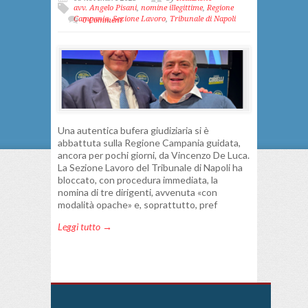
avv. Angelo Pisani
,
nomine illegittime
,
Regione
Campania
,
Sezione Lavoro
,
Tribunale di Napoli
0 Comment
Una autentica bufera giudiziaria si è
abbattuta sulla Regione Campania guidata,
ancora per pochi giorni, da Vincenzo De Luca.
La Sezione Lavoro del Tribunale di Napoli ha
bloccato, con procedura immediata, la
nomina di tre dirigenti, avvenuta «con
modalità opache» e, soprattutto, pref
Leggi tutto →