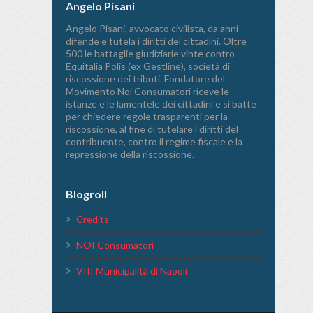
Angelo Pisani
Angelo Pisani, avvocato civilista, da anni
difende e tutela i diritti dei cittadini. Oltre
500 le battaglie giudiziarie vinte contro
Equitalia Polis (ex Gestline), società di
riscossione dei tributi. Fondatore del
Movimento Noi Consumatori riceve le
istanze e le lamentele dei cittadini e si batte
per chiedere regole trasparenti per la
riscossione, al fine di tutelare i diritti del
contribuente, contro il regime fiscale e la
repressione della riscossione.
Blogroll
Credits
NOI Consumatori
VIII Municipalità di Napoli