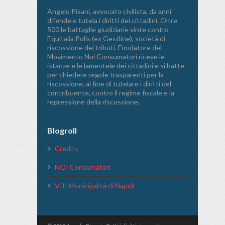
Angelo Pisani, avvocato civilista, da anni
difende e tutela i diritti dei cittadini. Oltre
500 le battaglie giudiziarie vinte contro
Equitalia Polis (ex Gestline), società di
riscossione dei tributi. Fondatore del
Movimento Noi Consumatori riceve le
istanze e le lamentele dei cittadini e si batte
per chiedere regole trasparenti per la
riscossione, al fine di tutelare i diritti del
contribuente, contro il regime fiscale e la
repressione della riscossione.
Blogroll
Credits
NOI Consumatori
VIII Municipalità di Napoli