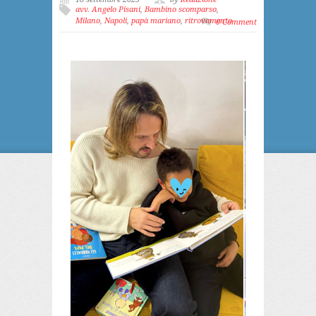
avv. Angelo Pisani
,
Bambino scomparso
,
Milano
,
Napoli
,
papà mariano
,
ritrovamento
0 Comment