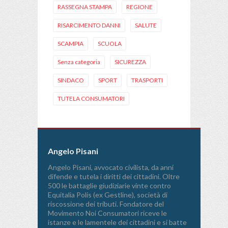
RASSEGNA STAMPA
REGIONE
RISARCIMENTO DANNI
SALUTE
SCAMPIA
SCUOLA
Senza categoria
SICUREZZA
SINDACO
SPORT
TRASPORTI
TUTELA CONSUMATORI
Angelo Pisani
Angelo Pisani, avvocato civilista, da anni
difende e tutela i diritti dei cittadini. Oltre
500 le battaglie giudiziarie vinte contro
Equitalia Polis (ex Gestline), società di
riscossione dei tributi. Fondatore del
Movimento Noi Consumatori riceve le
istanze e le lamentele dei cittadini e si batte