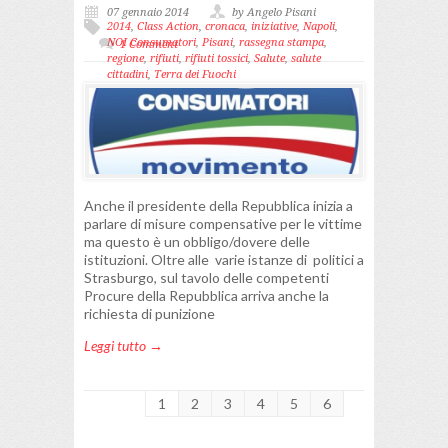
07 gennaio 2014
by Angelo Pisani
2014
,
Class Action
,
cronaca
,
iniziative
,
Napoli
,
NOI Consumatori
,
Pisani
,
rassegna stampa
,
1 Comment
regione
,
rifiuti
,
rifiuti tossici
,
Salute
,
salute
cittadini
,
Terra dei Fuochi
Anche il presidente della Repubblica inizia a
parlare di misure compensative per le vittime
ma questo è un obbligo/dovere delle
istituzioni. Oltre alle varie istanze di politici a
Strasburgo, sul tavolo delle competenti
Procure della Repubblica arriva anche la
richiesta di punizione
Leggi tutto →
1
2
3
4
5
6