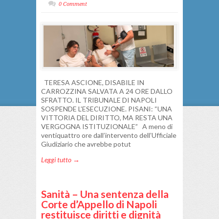
0 Comment
TERESA ASCIONE, DISABILE IN
CARROZZINA SALVATA A 24 ORE DALLO
SFRATTO. IL TRIBUNALE DI NAPOLI
SOSPENDE L’ESECUZIONE. PISANI: “UNA
VITTORIA DEL DIRITTO, MA RESTA UNA
VERGOGNA ISTITUZIONALE” A meno di
ventiquattro ore dall’intervento dell’Ufficiale
Giudiziario che avrebbe potut
Leggi tutto →
Sanità – Una sentenza della
Corte d’Appello di Napoli
restituisce diritti e dignità