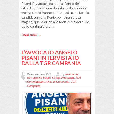
Pisani, l’avvocato da anni al fianco dei
cittadini, che in questa intervista spiega i
motivi che lo hanno indotto ad accettare la
candidatura alla Regione- Una serata
magica, quella di ieri alla Mela di via dei Mille,
dove centinaia di ami
Leggi tutto →
L’AVVOCATO ANGELO
PISANI INTERVISTATO
DALLA TGR CAMPANIA
04 novembre 2025
by
Redazione
avv. Angelo Pisani
,
Cirielli Presidente
,
NOI
Consumatori
,
Regione Campania
,
TGR
0 Comment
Campania