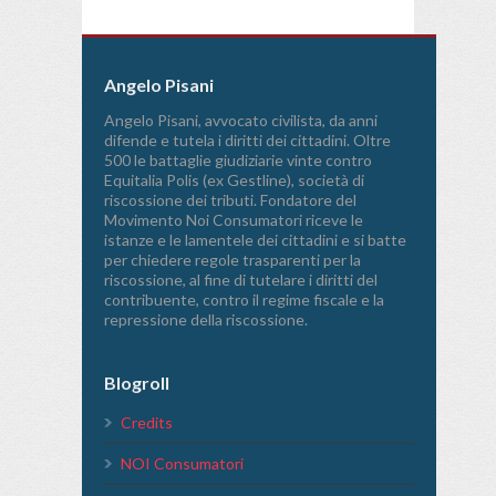
Angelo Pisani
Angelo Pisani, avvocato civilista, da anni
difende e tutela i diritti dei cittadini. Oltre
500 le battaglie giudiziarie vinte contro
Equitalia Polis (ex Gestline), società di
riscossione dei tributi. Fondatore del
Movimento Noi Consumatori riceve le
istanze e le lamentele dei cittadini e si batte
per chiedere regole trasparenti per la
riscossione, al fine di tutelare i diritti del
contribuente, contro il regime fiscale e la
repressione della riscossione.
Blogroll
Credits
NOI Consumatori