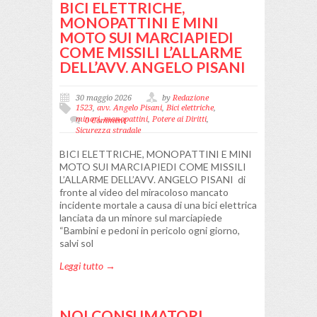
BICI ELETTRICHE,
MONOPATTINI E MINI
MOTO SUI MARCIAPIEDI
COME MISSILI L’ALLARME
DELL’AVV. ANGELO PISANI
30 maggio 2026
by
Redazione
1523
,
avv. Angelo Pisani
,
Bici elettriche
,
minori
,
monopattini
,
Potere ai Diritti
,
0 Comment
Sicurezza stradale
BICI ELETTRICHE, MONOPATTINI E MINI
MOTO SUI MARCIAPIEDI COME MISSILI
L’ALLARME DELL’AVV. ANGELO PISANI di
fronte al video del miracoloso mancato
incidente mortale a causa di una bici elettrica
lanciata da un minore sul marciapiede
“Bambini e pedoni in pericolo ogni giorno,
salvi sol
Leggi tutto →
NOI CONSUMATORI