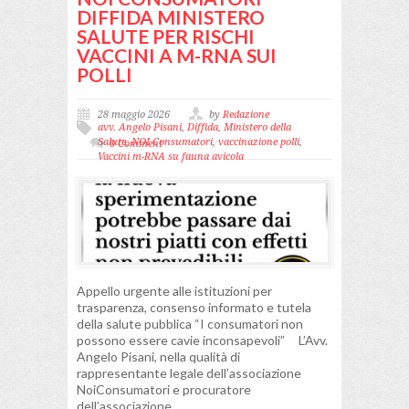
DIFFIDA MINISTERO
SALUTE PER RISCHI
VACCINI A M-RNA SUI
POLLI
28 maggio 2026
by
Redazione
avv. Angelo Pisani
,
Diffida
,
Ministero della
Salute
,
NOI Consumatori
,
vaccinazione polli
,
0 Comment
Vaccini m-RNA su fauna avicola
Appello urgente alle istituzioni per
trasparenza, consenso informato e tutela
della salute pubblica “I consumatori non
possono essere cavie inconsapevoli” L’Avv.
Angelo Pisani, nella qualità di
rappresentante legale dell’associazione
NoiConsumatori e procuratore
dell’associazione