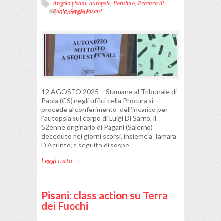
Angelo pisani
,
autopsia
,
Botulino
,
Procura di
Paola
,
Sergio Pisani
0 Comment
12 AGOSTO 2025 – Stamane al Tribunale di
Paola (CS) negli uffici della Procura si
procede al conferimento dell’incarico per
l’autopsia sul corpo di Luigi Di Sarno, il
52enne originario di Pagani (Salerno)
deceduto nei giorni scorsi, insieme a Tamara
D’Acunto, a seguito di sospe
Leggi tutto →
Pisani: class action su Terra
dei Fuochi