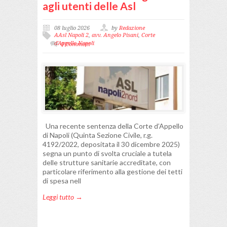
agli utenti delle Asl
08 luglio 2026
by
Redazione
AAsl Napoli 2
,
avv. Angelo Pisani
,
Corte
d'Appello Napoli
0 Comment
Una recente sentenza della Corte d’Appello
di Napoli (Quinta Sezione Civile, r.g.
4192/2022, depositata il 30 dicembre 2025)
segna un punto di svolta cruciale a tutela
delle strutture sanitarie accreditate, con
particolare riferimento alla gestione dei tetti
di spesa nell
Leggi tutto →