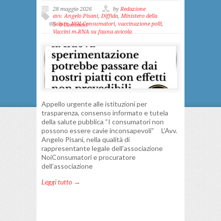
28 maggio 2026
by
Redazione
avv. Angelo Pisani
,
Diffida
,
Ministero della
Salute
,
NOI Consumatori
,
vaccinazione polli
,
0 Comment
Vaccini m-RNA su fauna avicola
Appello urgente alle istituzioni per
trasparenza, consenso informato e tutela
della salute pubblica “I consumatori non
possono essere cavie inconsapevoli” L’Avv.
Angelo Pisani, nella qualità di
rappresentante legale dell’associazione
NoiConsumatori e procuratore
dell’associazione
Leggi tutto →