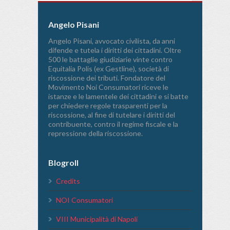
Angelo Pisani
Angelo Pisani, avvocato civilista, da anni
difende e tutela i diritti dei cittadini. Oltre
500 le battaglie giudiziarie vinte contro
Equitalia Polis (ex Gestline), società di
riscossione dei tributi. Fondatore del
Movimento Noi Consumatori riceve le
istanze e le lamentele dei cittadini e si batte
per chiedere regole trasparenti per la
riscossione, al fine di tutelare i diritti del
contribuente, contro il regime fiscale e la
repressione della riscossione.
Blogroll
Credits
NOI Consumatori
VIII Municipalità di Napoli