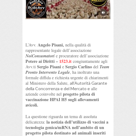
Angelo Pisani,
L’Avv.
nella qualità di
rappresentante legale dell’associazione
NoiConsumatori
e procuratore dell’associazione
Potere ai Diritti –
1523.it
congiuntamente agli
Sergio Pisani
Sergio Carlino
Avv.ti
e
del
Team
Pronto Intervento Legale
, ha inoltrato una
formale diffida e richiesta urgente di chiarimenti
al Ministero della Salute,
all’Autorità Garante
alle
della Concorrenza e del Mercato e
progetto pilota di
aziende coinvolte nel
vaccinazione HPAI H5 sugli allevamenti
avicoli.
La questione riguarda un tema di assoluta
la notizia dell’utilizzo di vaccini a
delicatezza:
tecnologia genica/mRNA nell’ambito di un
progetto pilota destinato ad animali inseriti