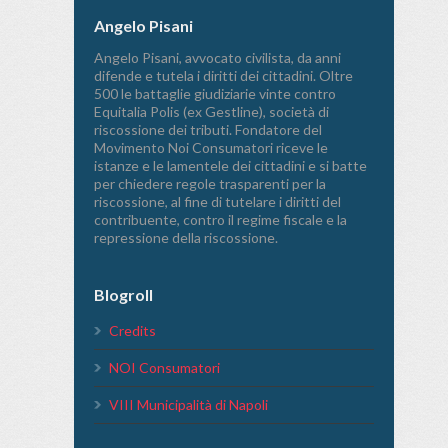
Angelo Pisani
Angelo Pisani, avvocato civilista, da anni
difende e tutela i diritti dei cittadini. Oltre
500 le battaglie giudiziarie vinte contro
Equitalia Polis (ex Gestline), società di
riscossione dei tributi. Fondatore del
Movimento Noi Consumatori riceve le
istanze e le lamentele dei cittadini e si batte
per chiedere regole trasparenti per la
riscossione, al fine di tutelare i diritti del
contribuente, contro il regime fiscale e la
repressione della riscossione.
Blogroll
Credits
NOI Consumatori
VIII Municipalità di Napoli