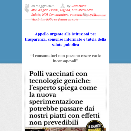
28 maggio 2026
by
Redazione
avv. Angelo Pisani
,
Diffida
,
Ministero della
Salute
,
NOI Consumatori
,
vaccinazione polli
,
0 Comment
Vaccini m-RNA su fauna avicola
Appello urgente alle istituzioni per
trasparenza, consenso informato e tutela della
salute pubblica
“I consumatori non possono essere cavie
inconsapevoli”