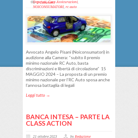
Deputati
,
Caro Assicurazioni
,
0 Comment
NOICONSUMATORI
,
rc auto
Avvocato Angelo Pisani (Noiconsumatori) in
audizione alla Camera: “subito il premio
minimo nazionale RC Auto, basta
discriminazioni e libertà di circolazione” 15
MAGGIO 2024 – La proposta di un premio
minimo nazionale per l’RC Auto sposa anche
l’annosa battaglia di legali
Leggi tutto →
BANCA INTESA – PARTE LA
CLASS ACTION
21 ottobre 2023
by
Redazione