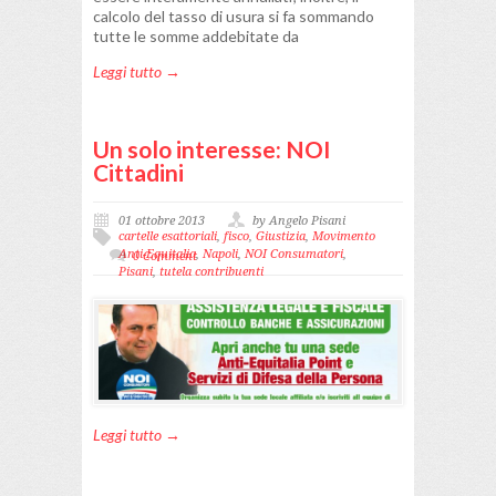
calcolo del tasso di usura si fa sommando
tutte le somme addebitate da
Leggi tutto →
Un solo interesse: NOI
Cittadini
01 ottobre 2013
by Angelo Pisani
cartelle esattoriali
,
fisco
,
Giustizia
,
Movimento
Anti-Equitalia
,
Napoli
,
NOI Consumatori
,
0 Comment
Pisani
,
tutela contribuenti
Leggi tutto →