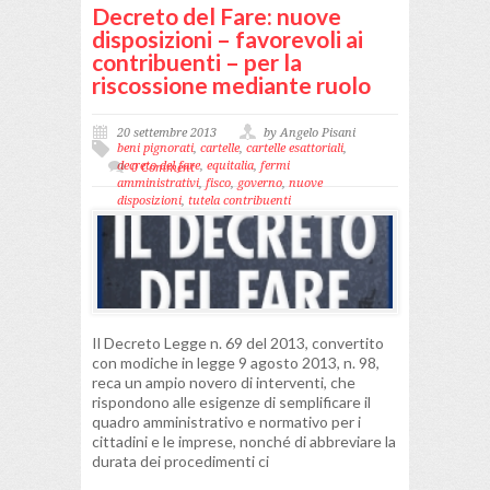
Decreto del Fare: nuove
disposizioni – favorevoli ai
contribuenti – per la
riscossione mediante ruolo
20 settembre 2013
by Angelo Pisani
beni pignorati
,
cartelle
,
cartelle esattoriali
,
decreto del fare
,
equitalia
,
fermi
0 Comment
amministrativi
,
fisco
,
governo
,
nuove
disposizioni
,
tutela contribuenti
Il Decreto Legge n. 69 del 2013, convertito
con modiche in legge 9 agosto 2013, n. 98,
reca un ampio novero di interventi, che
rispondono alle esigenze di semplificare il
quadro amministrativo e normativo per i
cittadini e le imprese, nonché di abbreviare la
durata dei procedimenti ci