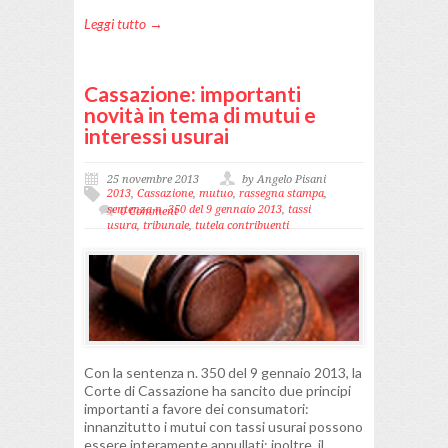
Leggi tutto →
Cassazione: importanti
novità in tema di mutui e
interessi usurai
25 novembre 2013
by Angelo Pisani
2013
,
Cassazione
,
mutuo
,
rassegna stampa
,
sentenza n. 350 del 9 gennaio 2013
,
tassi
0 Comment
usura
,
tribunale
,
tutela contribuenti
Con la sentenza n. 350 del 9 gennaio 2013, la
Corte di Cassazione ha sancito due principi
importanti a favore dei consumatori:
innanzitutto i mutui con tassi usurai possono
essere interamente annullati; inoltre, il