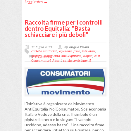
Leggi tutto →
Raccolta firme per i controlli
dentro Equitalia: “Basta
schiacciare i più deboli”
11 luglio 2013
by Angelo Pisani
cartelle esattoriali
,
equitalia
,
fisco
,
iniziative
,
ipoteca
,
Movimento Anti-Equitalia
,
Napoli
,
NOI
0 Comment
Consumatori
,
Pisani
,
tutela contribuenti
L’iniziativa è organizzata da Movimento
AntiEquitalia-NoiConsumatori, Sos economia
Italia e Vedove della crisi. Il simbolo è un
pipistrello nero e lo slogan: “I vampiri
uccidono, adesso basta”. Una raccolta firme
per accendere i riflettori su Equitalia, per co