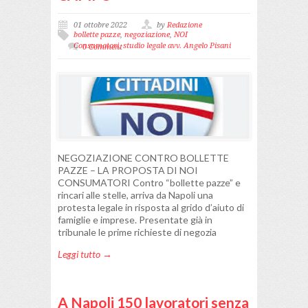
01 ottobre 2022
by
Redazione
bollette pazze
,
negoziazione
,
NOI
Consumatori
,
studio legale avv. Angelo Pisani
0 Comment
NEGOZIAZIONE CONTRO BOLLETTE
PAZZE – LA PROPOSTA DI NOI
CONSUMATORI Contro “bollette pazze” e
rincari alle stelle, arriva da Napoli una
protesta legale in risposta al grido d’aiuto di
famiglie e imprese. Presentate già in
tribunale le prime richieste di negozia
Leggi tutto →
A Napoli 150 lavoratori senza