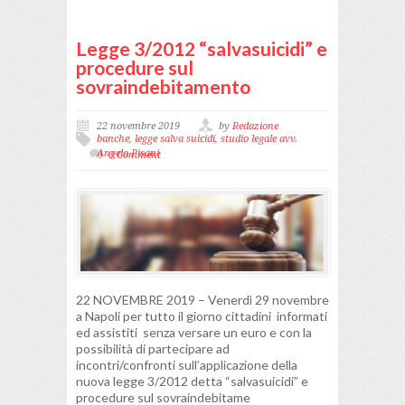
Legge 3/2012 “salvasuicidi” e
procedure sul
sovraindebitamento
22 novembre 2019
by
Redazione
banche
,
legge salva suicidi
,
studio legale avv.
Angelo Pisani
0 Comment
22 NOVEMBRE 2019 – Venerdì 29 novembre
a Napoli per tutto il giorno cittadini informati
ed assistiti senza versare un euro e con la
possibilità di partecipare ad
incontri/confronti sull’applicazione della
nuova legge 3/2012 detta “salvasuicidi” e
procedure sul sovraindebitame