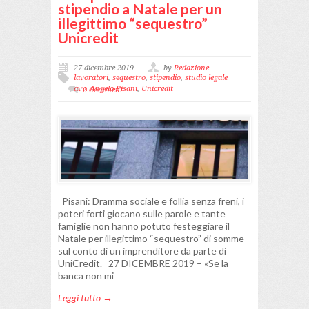
stipendio a Natale per un
illegittimo “sequestro”
Unicredit
27 dicembre 2019
by
Redazione
lavoratori
,
sequestro
,
stipendio
,
studio legale
avv. Angelo Pisani
,
Unicredit
0 Comment
Pisani: Dramma sociale e follia senza freni, i
poteri forti giocano sulle parole e tante
famiglie non hanno potuto festeggiare il
Natale per illegittimo “sequestro” di somme
sul conto di un imprenditore da parte di
UniCredit. 27 DICEMBRE 2019 – «Se la
banca non mi
Leggi tutto →