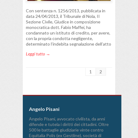
Con sentenza n. 1256/2013, pubblicata in
data 24/04/2013, il Tribunale di Nola, II
Sezione Civile, Giudice in composizione
monocratica dott. Fabio Maffei, ha
condannato un istituto di credito, per avere,
con la propria condotta negligente,
determinato l’indebita segnalazione dell’atto
Leggi tutto →
1
2
Angelo Pisani
Angelo Pisani, avvocato civilista, da anni
difende e tutela i diritti dei cittadini. Oltre
500 le battaglie giudiziarie vinte contro
Equitalia Polis (ex Gestline), società di