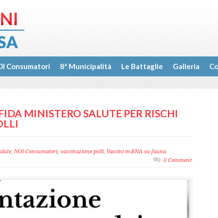
I Consumatori
8ª Municipalità
Le Battaglie
Galleria
Co
IDA MINISTERO SALUTE PER RISCHI
OLLI
alute
,
NOI Consumatori
,
vaccinazione polli
,
Vaccini m-RNA su fauna
0 Comment