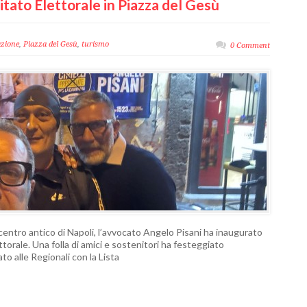
itato Elettorale in Piazza del Gesù
zione
,
Piazza del Gesù
,
turismo
0 Comment
 centro antico di Napoli, l’avvocato Angelo Pisani ha inaugurato
torale. Una folla di amici e sostenitori ha festeggiato
to alle Regionali con la Lista