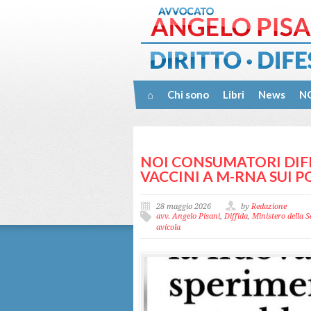
⌂
Chi sono
Libri
News
NO
NOI CONSUMATORI DIFF
VACCINI A M-RNA SUI P
28 maggio 2026
by
Redazione
avv. Angelo Pisani
,
Diffida
,
Ministero della S
avicola