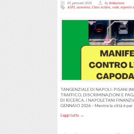
05 gennaio 2026
by
Redazione
ASPI
,
aumento
,
Class Action
,
code
,
esposto a
TANGENZIALE DI NAPOLI: PISANI 
TRAFFICO, DISCRIMINAZIONI E PAG
DI RICERCA. I NAPOLETANI FINANZI
GENNAIO 2026 – Mentre la città è par
Leggi tutto →