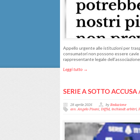
Appello urgente alle istituzioni per tra
consumatori non possono essere cavie in
rappresentante legale dell’associazion
Leggi tutto →
SERIE A SOTTO ACCUSA 
28 aprile 2026
by
Redazione
avv. Angelo Pisani
,
Diffid
,
inchiesdt arbitri
,