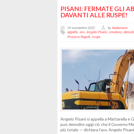
PISANI: FERMATE GLI A
DAVANTI ALLE RUSPE!
19 novembre 2025
by
Redazione
appello
,
avv. Angelo Pisani
,
condono
,
demoli
Procura Napoli
,
ruspe
Angelo Pisani si appella a Mattarella e
può demolire oggi ciò che il Governo M
più totale — dichiara l’avv. Angelo Pisa