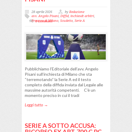
28 aprile 2026
by
Redazione
avv. Angelo Pisani
,
Diffid
,
inchiesdt arbitri
,
Procura di Milano
,
Scudetto
,
Serie A
0 Comment
Pubblichiamo l’Editoriale dell’avv. Angelo
Pisani sull’inchiesta di Milano che sta
“terremotando” la Serie A ed il testo
completo della diffida inviata dal Legale alle
massime autorità competenti. C’è un
momento preciso in cui il tradi
Leggi tutto →
SERIE A SOTTO ACCUSA:
RICORSO EX ART. 700 C.P.C.