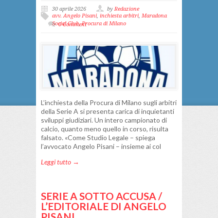
30 aprile 2026
by
Redazione
avv. Angelo Pisani
,
inchiesta arbitri
,
Maradona
Social Club
,
Procura di Milano
0 Comment
L’inchiesta della Procura di Milano sugli arbitri
della Serie A si presenta carica di inquietanti
sviluppi giudiziari. Un intero campionato di
calcio, quanto meno quello in corso, risulta
falsato. «Come Studio Legale – spiega
l’avvocato Angelo Pisani – insieme ai col
Leggi tutto →
SERIE A SOTTO ACCUSA /
L’EDITORIALE DI ANGELO
PISANI