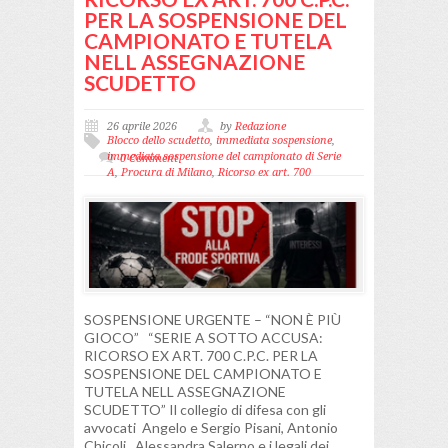
PER LA SOSPENSIONE DEL
CAMPIONATO E TUTELA
NELL ASSEGNAZIONE
SCUDETTO
26 aprile 2026
by
Redazione
Blocco dello scudetto
,
immediata sospensione
,
immediata sospensione del campionato di Serie
0 Comment
A
,
Procura di Milano
,
Ricorso ex art. 700
SOSPENSIONE URGENTE – “NON È PIÙ
GIOCO” “SERIE A SOTTO ACCUSA:
RICORSO EX ART. 700 C.P.C. PER LA
SOSPENSIONE DEL CAMPIONATO E
TUTELA NELL ASSEGNAZIONE
SCUDETTO” Il collegio di difesa con gli
avvocati Angelo e Sergio Pisani, Antonio
Chicoli, Alessandra Salerno e i legali dei