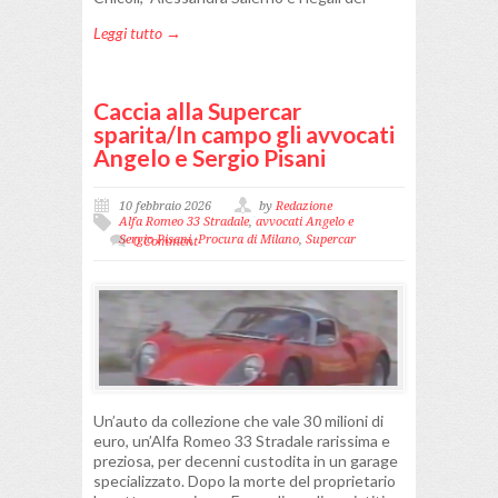
Leggi tutto →
Caccia alla Supercar
sparita/In campo gli avvocati
Angelo e Sergio Pisani
10 febbraio 2026
by
Redazione
Alfa Romeo 33 Stradale
,
avvocati Angelo e
Sergio Pisani
,
Procura di Milano
,
Supercar
0 Comment
Un’auto da collezione che vale 30 milioni di
euro, un’Alfa Romeo 33 Stradale rarissima e
preziosa, per decenni custodita in un garage
specializzato. Dopo la morte del proprietario