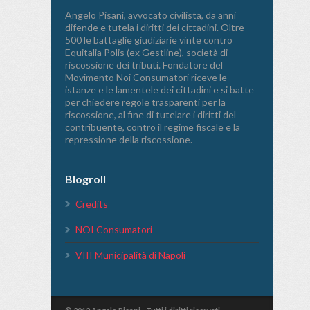
Angelo Pisani, avvocato civilista, da anni
difende e tutela i diritti dei cittadini. Oltre
500 le battaglie giudiziarie vinte contro
Equitalia Polis (ex Gestline), società di
riscossione dei tributi. Fondatore del
Movimento Noi Consumatori riceve le
istanze e le lamentele dei cittadini e si batte
per chiedere regole trasparenti per la
riscossione, al fine di tutelare i diritti del
contribuente, contro il regime fiscale e la
repressione della riscossione.
Blogroll
Credits
NOI Consumatori
VIII Municipalità di Napoli