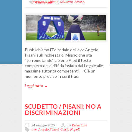
Procura di Milano
,
Scudetto
,
Serie A
0 Comment
Pubblichiamo l’Editoriale dell’avv. Angelo
Pisani sull’inchiesta di Milano che sta
“terremotando” la Serie A ed il testo
completo della diffida inviata dal Legale alle
massime autorità competenti. C’è un
momento preciso in cui il tradi
Leggi tutto →
SCUDETTO / PISANI: NO A
DISCRIMINAZIONI
24 maggio 2025
by
Redazione
avv. Angelo Pisani
,
Calcio Napoli
,