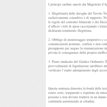
I principi cardine sanciti dai Magistrati d’A
1.⁠ ⁠Illegittimità delle deroghe del Tavolo 
esclusivamente consultive e di supporto. N
le regole del contratto bilaterale o dei De
d’ufficio i tetti di spesa (accorpando i trime
dichiarata totalmente illegittima.
2.⁠ ⁠Obbligo di monitoraggio tempestivo e c
comunicazioni postume, confuse e non confor
presupposto per negare la remunerazione del
privata le conseguenze della propria ineffic
3.⁠ ⁠Pieno sindacato del Giudice Ordinario: 
provvedimenti di liquidazione sarebbero atti
verificare l’esatto adempimento degli accor
Questa sentenza dimostra la bontà delle tes
essere certe, trasparenti e rispettate da ent
possono e non devono tradursi in un danno e
continuità assistenziale ai cittadini.