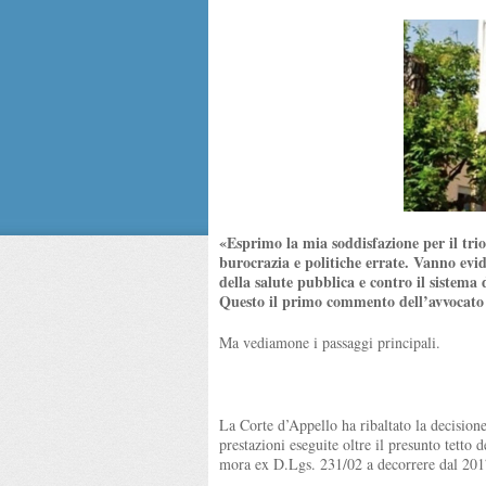
«Esprimo la mia soddisfazione per il trio
burocrazia e politiche errate. Vanno evide
della salute pubblica e contro il sistema d
Questo il primo commento dell’avvocato 
Ma vediamone i passaggi principali.
La Corte d’Appello ha ribaltato la decision
prestazioni eseguite oltre il presunto tetto
mora ex D.Lgs. 231/02 a decorrere dal 201