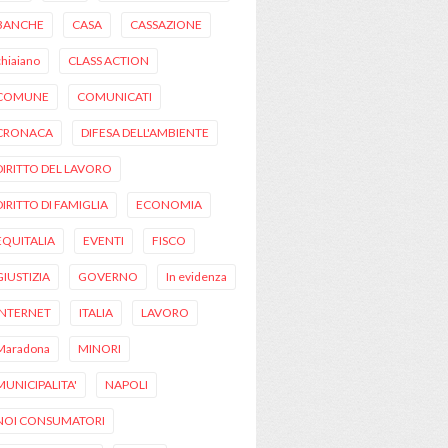
BANCHE
CASA
CASSAZIONE
chiaiano
CLASS ACTION
COMUNE
COMUNICATI
CRONACA
DIFESA DELL'AMBIENTE
DIRITTO DEL LAVORO
DIRITTO DI FAMIGLIA
ECONOMIA
EQUITALIA
EVENTI
FISCO
GIUSTIZIA
GOVERNO
In evidenza
INTERNET
ITALIA
LAVORO
Maradona
MINORI
MUNICIPALITA'
NAPOLI
NOI CONSUMATORI