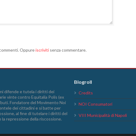
i commenti. Oppure
iscriviti
senza commentare.
Blogroll
i difende e tutela i diritti dei
Credits
arie vinte contro Equitalia Polis (ex
tributi. Fondatore del Movimento Noi
NOI Consumatori
ntele dei cittadini e si batte per
sione, al fine di tutelare i diritti del
VIII Municipalità di Napoli
e la repressione della riscossione.