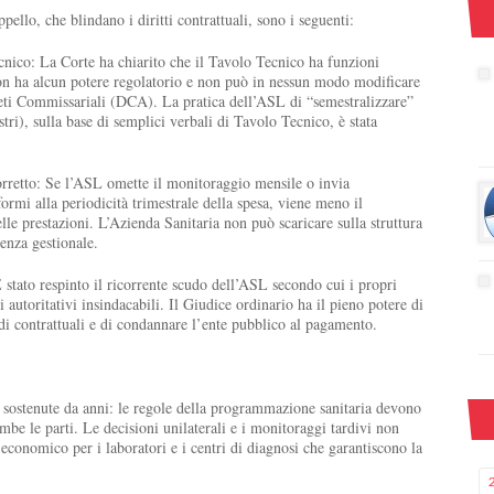
ppello, che blindano i diritti contrattuali, sono i seguenti:
Tecnico: La Corte ha chiarito che il Tavolo Tecnico ha funzioni
on ha alcun potere regolatorio e non può in nessun modo modificare
creti Commissariali (DCA). La pratica dell’ASL di “semestralizzare”
stri), sulla base di semplici verbali di Tavolo Tecnico, è stata
orretto: Se l’ASL omette il monitoraggio mensile o invia
mi alla periodicità trimestrale della spesa, viene meno il
le prestazioni. L’Azienda Sanitaria non può scaricare sulla struttura
ienza gestionale.
È stato respinto il ricorrente scudo dell’ASL secondo cui i propri
 autoritativi insindacabili. Il Giudice ordinario ha il pieno potere di
di contrattuali e di condannare l’ente pubblico al pagamento.
i sostenute da anni: le regole della programmazione sanitaria devono
rambe le parti. Le decisioni unilaterali e i monitoraggi tardivi non
conomico per i laboratori e i centri di diagnosi che garantiscono la