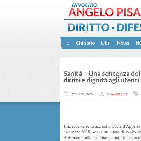
⌂
Chi sono
Libri
News
NO
Sanità – Una sentenza dell
diritti e dignità agli utenti
08 luglio 2026
by
Redazione
Una recente sentenza della Corte d’Appello 
dicembre 2025) segna un punto di svolta cruci
riferimento alla gestione dei tetti di spesa