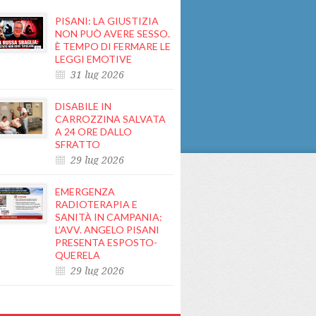
PISANI: LA GIUSTIZIA
NON PUÒ AVERE SESSO.
È TEMPO DI FERMARE LE
LEGGI EMOTIVE
31 lug 2026
DISABILE IN
CARROZZINA SALVATA
A 24 ORE DALLO
SFRATTO
29 lug 2026
EMERGENZA
RADIOTERAPIA E
SANITÀ IN CAMPANIA:
L’AVV. ANGELO PISANI
PRESENTA ESPOSTO-
QUERELA
29 lug 2026