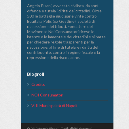
Angelo Pisani, avvocato civilista, da anni
difende e tutela i diritti dei cittadini. Oltre
500 le battaglie giudiziarie vinte contro
Equitalia Polis (ex Gestline), società di
riscossione dei tributi. Fondatore del
Movimento Noi Consumatori riceve le
istanze e le lamentele dei cittadini e si batte
per chiedere regole trasparenti per la
riscossione, al fine di tutelare i diritti del
contribuente, contro il regime fiscale e la
repressione della riscossione.
Blogroll
Credits
NOI Consumatori
VIII Municipalità di Napoli
© 2012 Angelo Pisani - Tutti i diritti riservati