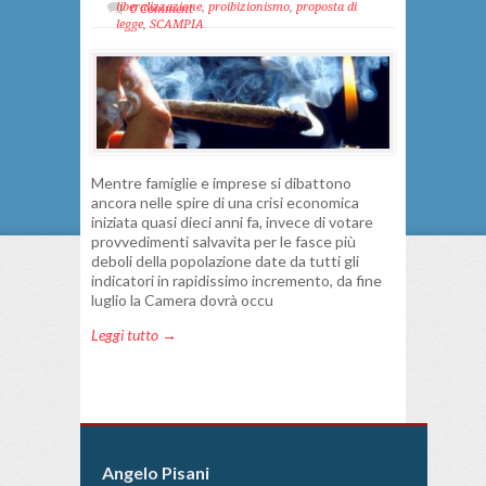
liberalizzazione
,
proibizionismo
,
proposta di
0 Comment
legge
,
SCAMPIA
Mentre famiglie e imprese si dibattono
ancora nelle spire di una crisi economica
iniziata quasi dieci anni fa, invece di votare
provvedimenti salvavita per le fasce più
deboli della popolazione date da tutti gli
indicatori in rapidissimo incremento, da fine
luglio la Camera dovrà occu
Leggi tutto →
Angelo Pisani