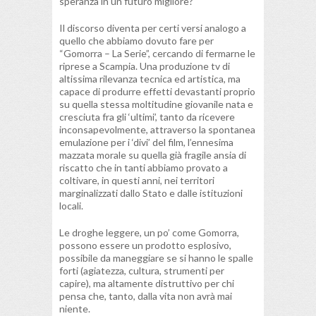
speranza in un futuro migliore?
Il discorso diventa per certi versi analogo a
quello che abbiamo dovuto fare per
“Gomorra – La Serie”, cercando di fermarne le
riprese a Scampia. Una produzione tv di
altissima rilevanza tecnica ed artistica, ma
capace di produrre effetti devastanti proprio
su quella stessa moltitudine giovanile nata e
cresciuta fra gli ‘ultimi’, tanto da ricevere
inconsapevolmente, attraverso la spontanea
emulazione per i ‘divi’ del film, l’ennesima
mazzata morale su quella già fragile ansia di
riscatto che in tanti abbiamo provato a
coltivare, in questi anni, nei territori
marginalizzati dallo Stato e dalle istituzioni
locali.
Le droghe leggere, un po’ come Gomorra,
possono essere un prodotto esplosivo,
possibile da maneggiare se si hanno le spalle
forti (agiatezza, cultura, strumenti per
capire), ma altamente distruttivo per chi
pensa che, tanto, dalla vita non avrà mai
niente.