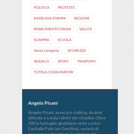
POLITICA
PROTESTE
RASSEGNA STAMPA
REGIONE
RISARCIMENTO DANNI
SALUTE
SCAMPIA
SCUOLA
Senza categoria
SICUREZZA
SINDACO
SPORT
TRASPORTI
TUTELA CONSUMATORI
Angelo Pisani
Angelo Pisani, avvocato civilista, da anni
difende e tutela i diritti dei cittadini. Oltre
500 le battaglie giudiziarie vinte contro
Equitalia Polis (ex Gestline), società di
riscossione dei tributi. Fondatore del