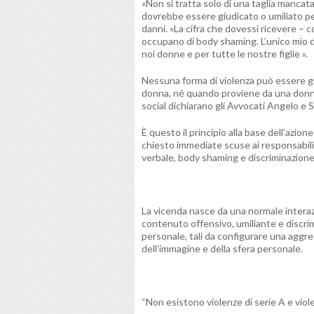
«Non si tratta solo di una taglia mancat
dovrebbe essere giudicato o umiliato per
danni. «La cifra che dovessi ricevere – 
occupano di body shaming. L’unico mio 
noi donne e per tutte le nostre figlie ».
Nessuna forma di violenza può essere gi
donna, né quando proviene da una donna
social dichiarano gli Avvocati Angelo e S
È questo il principio alla base dell’azio
chiesto immediate scuse ai responsabili 
verbale, body shaming e discriminazion
La vicenda nasce da una normale interaz
contenuto offensivo, umiliante e discrimi
personale, tali da configurare una aggre
dell’immagine e della sfera personale.
“Non esistono violenze di serie A e viole