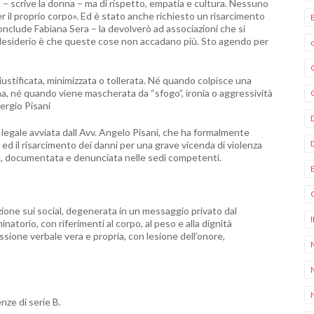
a – scrive la donna – ma di rispetto, empatia e cultura. Nessuno
 il proprio corpo». Ed è stato anche richiesto un risarcimento
conclude Fabiana Sera – la devolverò ad associazioni che si
desiderio è che queste cose non accadano più. Sto agendo per
ustificata, minimizzata o tollerata. Né quando colpisce una
, né quando viene mascherata da “sfogo”, ironia o aggressività
ergio Pisani
ne legale avviata dall Avv. Angelo Pisani, che ha formalmente
ed il risarcimento dei danni per una grave vicenda di violenza
e, documentata e denunciata nelle sedi competenti.
ione sui social, degenerata in un messaggio privato dal
natorio, con riferimenti al corpo, al peso e alla dignità
ssione verbale vera e propria, con lesione dell’onore,
nze di serie B.