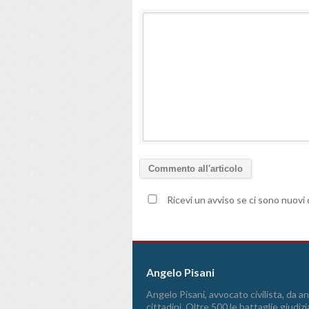
Ricevi un avviso se ci sono nuov
Angelo Pisani
Angelo Pisani, avvocato civilista, da ann
cittadini. Oltre 500 le battaglie giudizi