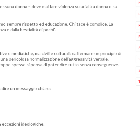
suna donna – deve mai fare violenza su un’altra donna o su
mo sempre rispetto ed educazione. Chi tace è complice. La
a e dalla bestialità di pochi”.
itive o mediatiche, ma civili e culturali: riaffermare un principio di
 una pericolosa normalizzazione dell’aggressività verbale,
 troppo spesso si pensa di poter dire tutto senza conseguenze.
badire un messaggio chiaro:
 eccezioni ideologiche.