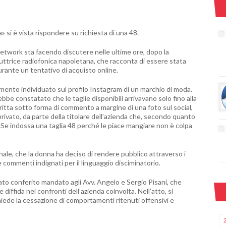
 si è vista rispondere su richiesta di una 48.
network sta facendo discutere nelle ultime ore, dopo la
uttrice radiofonica napoletana, che racconta di essere stata
urante un tentativo di acquisto online.
umento individuato sul profilo Instagram di un marchio di moda.
rebbe constatato che le taglie disponibili arrivavano solo fino alla
 scritta sotto forma di commento a margine di una foto sul social,
rivato, da parte della titolare dell’azienda che, secondo quanto
Se indossa una taglia 48 perché le piace mangiare non è colpa
ale, che la donna ha deciso di rendere pubblico attraverso i
e commenti indignati per il linguaggio disciminatorio.
tato conferito mandato agli Avv. Angelo e Sergio Pisani, che
diffida nei confronti dell’azienda coinvolta. Nell’atto, si
chiede la cessazione di comportamenti ritenuti offensivi e