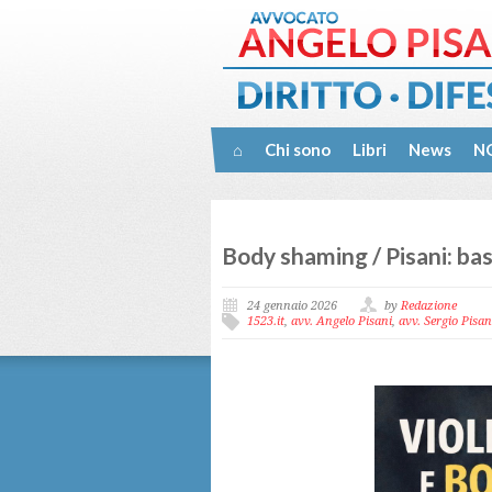
⌂
Chi sono
Libri
News
NO
Body shaming / Pisani: bas
24 gennaio 2026
by
Redazione
1523.it
,
avv. Angelo Pisani
,
avv. Sergio Pisan