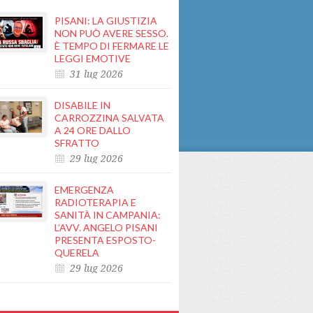
PISANI: LA GIUSTIZIA
NON PUÒ AVERE SESSO.
È TEMPO DI FERMARE LE
LEGGI EMOTIVE
31 lug 2026
DISABILE IN
CARROZZINA SALVATA
A 24 ORE DALLO
SFRATTO
29 lug 2026
EMERGENZA
RADIOTERAPIA E
SANITÀ IN CAMPANIA:
L’AVV. ANGELO PISANI
PRESENTA ESPOSTO-
QUERELA
29 lug 2026