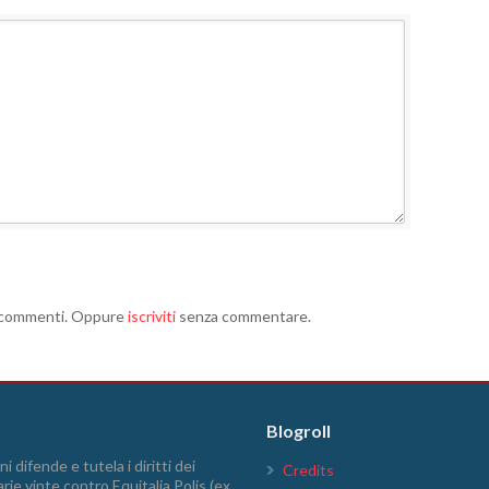
i commenti. Oppure
iscriviti
senza commentare.
Blogroll
i difende e tutela i diritti dei
Credits
arie vinte contro Equitalia Polis (ex