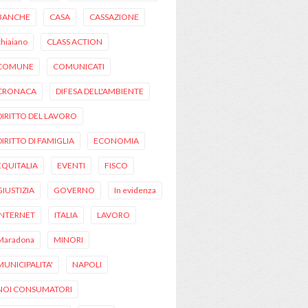
BANCHE
CASA
CASSAZIONE
chiaiano
CLASS ACTION
COMUNE
COMUNICATI
CRONACA
DIFESA DELL'AMBIENTE
DIRITTO DEL LAVORO
DIRITTO DI FAMIGLIA
ECONOMIA
EQUITALIA
EVENTI
FISCO
GIUSTIZIA
GOVERNO
In evidenza
INTERNET
ITALIA
LAVORO
Maradona
MINORI
MUNICIPALITA'
NAPOLI
NOI CONSUMATORI