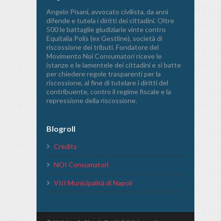
Angelo Pisani, avvocato civilista, da anni
difende e tutela i diritti dei cittadini. Oltre
500 le battaglie giudiziarie vinte contro
Equitalia Polis (ex Gestline), società di
riscossione dei tributi. Fondatore del
Movimento Noi Consumatori riceve le
istanze e le lamentele dei cittadini e si batte
per chiedere regole trasparenti per la
riscossione, al fine di tutelare i diritti del
contribuente, contro il regime fiscale e la
repressione della riscossione.
Blogroll
Credits
NOI Consumatori
VIII Municipalità di Napoli