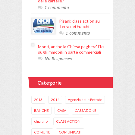
delle cartelle?
1 commento
Pisani: class action su
Terra dei Fuochi
1 commento
Monti, anche la Chiesa paghera' l'Ici
sugli immobili in parte commerciali
No Responses.
Categorie
2013
2014
Agenzia delle Entrate
BANCHE
CASA
CASSAZIONE
chiaiano
CLASS ACTION
COMUNE
COMUNICATI