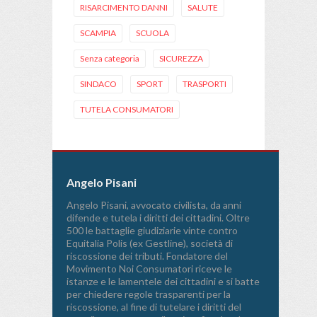
RISARCIMENTO DANNI
SALUTE
SCAMPIA
SCUOLA
Senza categoria
SICUREZZA
SINDACO
SPORT
TRASPORTI
TUTELA CONSUMATORI
Angelo Pisani
Angelo Pisani, avvocato civilista, da anni
difende e tutela i diritti dei cittadini. Oltre
500 le battaglie giudiziarie vinte contro
Equitalia Polis (ex Gestline), società di
riscossione dei tributi. Fondatore del
Movimento Noi Consumatori riceve le
istanze e le lamentele dei cittadini e si batte
per chiedere regole trasparenti per la
riscossione, al fine di tutelare i diritti del