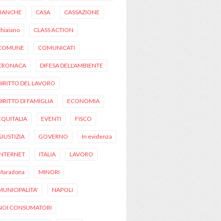
BANCHE
CASA
CASSAZIONE
chiaiano
CLASS ACTION
COMUNE
COMUNICATI
CRONACA
DIFESA DELL'AMBIENTE
DIRITTO DEL LAVORO
DIRITTO DI FAMIGLIA
ECONOMIA
EQUITALIA
EVENTI
FISCO
GIUSTIZIA
GOVERNO
In evidenza
INTERNET
ITALIA
LAVORO
Maradona
MINORI
MUNICIPALITA'
NAPOLI
NOI CONSUMATORI