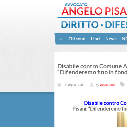
⌂
Chi sono
Libri
News
NO
Disabile contro Comune An
“Difenderemo fino in fondo 
02 luglio 2026
by
Redazione
Disabile contro Co
Pisani: “Difenderemo fino