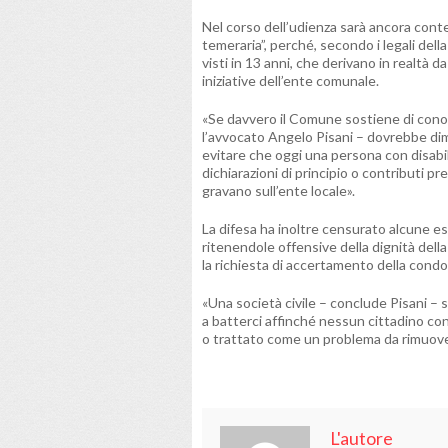
Nel corso dell’udienza sarà ancora cont
temeraria”, perché, secondo i legali della
visti in 13 anni, che derivano in realtà
iniziative dell’ente comunale.
«Se davvero il Comune sostiene di conosc
l’avvocato Angelo Pisani – dovrebbe dim
evitare che oggi una persona con disabi
dichiarazioni di principio o contributi p
gravano sull’ente locale».
La difesa ha inoltre censurato alcune e
ritenendole offensive della dignità della
la richiesta di accertamento della condot
«Una società civile – conclude Pisani –
a batterci affinché nessun cittadino con
o trattato come un problema da rimuove
L'autore