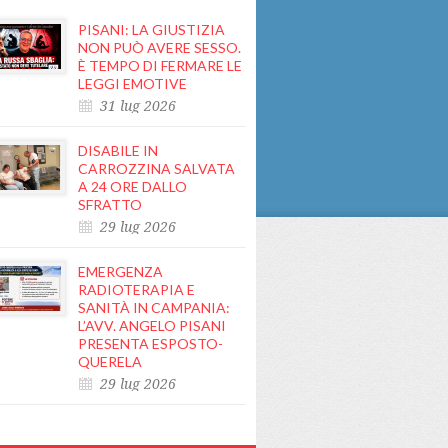
PISANI: LA GIUSTIZIA
NON PUÒ AVERE SESSO.
È TEMPO DI FERMARE LE
LEGGI EMOTIVE
31 lug 2026
DISABILE IN
CARROZZINA SALVATA
A 24 ORE DALLO
SFRATTO
29 lug 2026
EMERGENZA
RADIOTERAPIA E
SANITÀ IN CAMPANIA:
L’AVV. ANGELO PISANI
PRESENTA ESPOSTO-
QUERELA
29 lug 2026