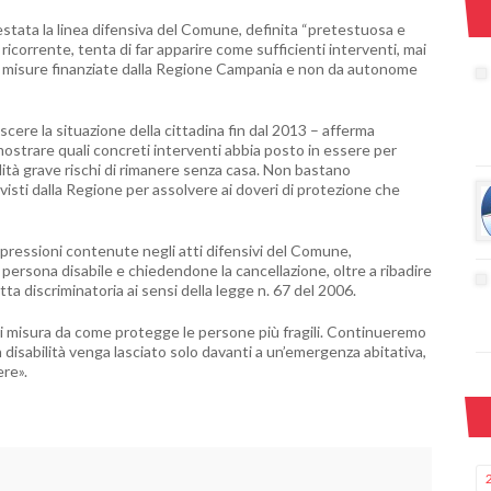
estata la linea difensiva del Comune, definita “pretestuosa e
 ricorrente, tenta di far apparire come sufficienti interventi, mai
 da misure finanziate dalla Regione Campania e non da autonome
ere la situazione della cittadina fin dal 2013 – afferma
ostrare quali concreti interventi abbia posto in essere per
lità grave rischi di rimanere senza casa. Non bastano
revisti dalla Regione per assolvere ai doveri di protezione che
spressioni contenute negli atti difensivi del Comune,
 persona disabile e chiedendone la cancellazione, oltre a ribadire
ta discriminatoria ai sensi della legge n. 67 del 2006.
 si misura da come protegge le persone più fragili. Continueremo
 disabilità venga lasciato solo davanti a un’emergenza abitativa,
re».