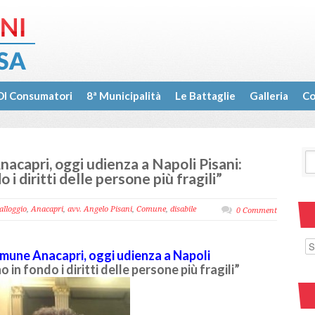
I Consumatori
8ª Municipalità
Le Battaglie
Galleria
Co
acapri, oggi udienza a Napoli Pisani:
i diritti delle persone più fragili”
alloggio
,
Anacapri
,
avv. Angelo Pisani
,
Comune
,
disabile
0 Comment
mune Anacapri, oggi udienza a Napoli
 in fondo i diritti delle persone più fragili”