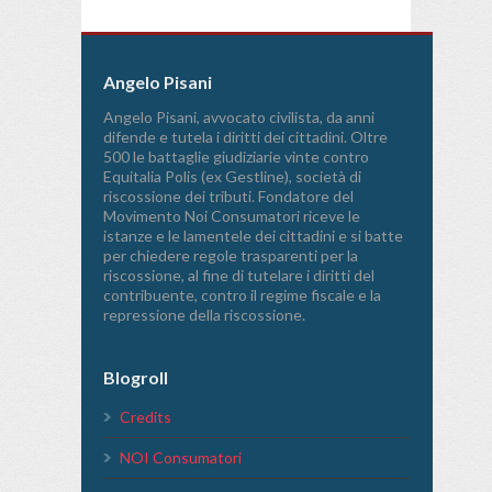
Angelo Pisani
Angelo Pisani, avvocato civilista, da anni
difende e tutela i diritti dei cittadini. Oltre
500 le battaglie giudiziarie vinte contro
Equitalia Polis (ex Gestline), società di
riscossione dei tributi. Fondatore del
Movimento Noi Consumatori riceve le
istanze e le lamentele dei cittadini e si batte
per chiedere regole trasparenti per la
riscossione, al fine di tutelare i diritti del
contribuente, contro il regime fiscale e la
repressione della riscossione.
Blogroll
Credits
NOI Consumatori