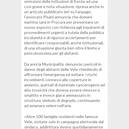
omissioni delle istituzioni di fronte ad una
così grave e nota situazione, ripresa anche in
un articolo pubblicato ieri su Fanpage,
l’avvocato Pisani annuncia che domani
mattina sarà in Procura per presentare un
nuovo esposto con richiesta agli inquirenti di
provvedimenti urgenti a tutela della pubblica
incolumità e di rigorosi accertamenti per
identificare i responsabili, anche istituzionali,
di una situazione giunta ben oltre il limite e
pericolosissima per gli abitanti.
Da anni la Municipalità denuncia i pericoli in
danno degli abitanti delle Vele chiedendo di
affrontare l’emergenza ed evitare i rischi
incombenti connessi alle coperture in
amianto, quintali di materiale cancerogeno ad
alta tossicità che doveva essere rimosso e
smaltito e invece giace ammassato in
strutture simbolo di degrado, continuando
ad emanare veleni nell’aria.
«Altre 500 famiglie residenti nelle famose
Vele, visitate solo in campagna elettorale dal
sindaco, addirittura vivono quotidianamente