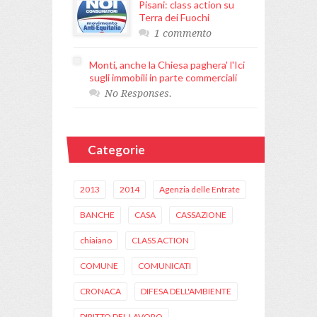
Pisani: class action su
Terra dei Fuochi
1 commento
Monti, anche la Chiesa paghera' l'Ici
sugli immobili in parte commerciali
No Responses.
Categorie
2013
2014
Agenzia delle Entrate
BANCHE
CASA
CASSAZIONE
chiaiano
CLASS ACTION
COMUNE
COMUNICATI
CRONACA
DIFESA DELL'AMBIENTE
DIRITTO DEL LAVORO