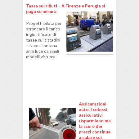
Tassa sui rifiuti – A Firenze e Perugia si
paga su misura
Progetti pilota per
stroncare il carico
ingiustificato di
tasse sui cittadini
– Napoli lontana
anni luce da simili
modelli virtuosi
Assicurazioni
auto. I colossi
assicurativi
risparmiano ma
la scure dei
prezzi continua
a calare sui