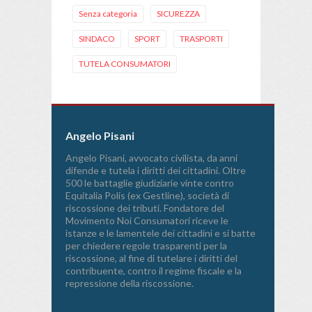
Senza categoria
SICUREZZA
SINDACO
SPORT
TRASPORTI
TUTELA CONSUMATORI
Angelo Pisani
Angelo Pisani, avvocato civilista, da anni
difende e tutela i diritti dei cittadini. Oltre
500 le battaglie giudiziarie vinte contro
Equitalia Polis (ex Gestline), società di
riscossione dei tributi. Fondatore del
Movimento Noi Consumatori riceve le
istanze e le lamentele dei cittadini e si batte
per chiedere regole trasparenti per la
riscossione, al fine di tutelare i diritti del
contribuente, contro il regime fiscale e la
repressione della riscossione.