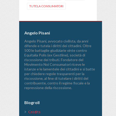
TUTELA CONSUMATORI
Angelo Pisani
Angelo Pisani, avvocato civilista, da anni
difende e tutela i diritti dei cittadini. Oltre
500 le battaglie giudiziarie vinte contro
Equitalia Polis (ex Gestline), società di
riscossione dei tributi. Fondatore del
Movimento Noi Consumatori riceve le
istanze e le lamentele dei cittadini e si batte
per chiedere regole trasparenti per la
riscossione, al fine di tutelare i diritti del
contribuente, contro il regime fiscale e la
repressione della riscossione.
Blogroll
Credits