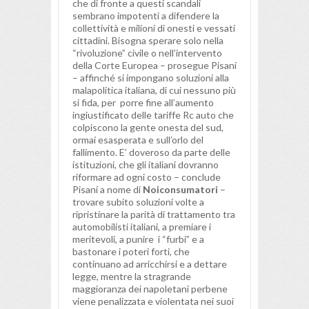
che di fronte a questi scandali
sembrano impotenti a difendere la
collettività e milioni di onesti e vessati
cittadini. Bisogna sperare solo nella
“rivoluzione” civile o nell’intervento
della Corte Europea – prosegue Pisani
– affinché si impongano soluzioni alla
malapolitica italiana, di cui nessuno più
si fida, per porre fine all’aumento
ingiustificato delle tariffe Rc auto che
colpiscono la gente onesta del sud,
ormai esasperata e sull’orlo del
fallimento. E’ doveroso da parte delle
istituzioni, che gli italiani dovranno
riformare ad ogni costo – conclude
Pisani a nome di
Noiconsumatori
–
trovare subito soluzioni volte a
ripristinare la parità di trattamento tra
automobilisti italiani, a premiare i
meritevoli, a punire i “furbi” e a
bastonare i poteri forti, che
continuano ad arricchirsi e a dettare
legge, mentre la stragrande
maggioranza dei napoletani perbene
viene penalizzata e violentata nei suoi