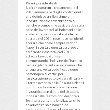
Pisani, presidente di
Noiconsumatori
, che anche per il
2015 annuncia battaglia contro quello
che definisce un illegittimo e
incostituzionale arricchimento di
banche e compagnie assicurative sulla
pelle dei lavoratori, all’indomani delle
statistiche sui rincari alle stelle del
settore nel 2014, rese note nei giorni
scorsi e che come sempre vedono
Napoli in testa a questa assai poco
edificante classifica.«Nel 2014 –
attacca l’avvocato Pisani
commentando l’indagine dell’Istituto
per la vigilanza sulle assicurazioni che
ancora una volta vede il capoluogo
partenopeo ai vertici per
l’assicurazione auto più cara di Italia –
il tartassamento della Rc auto a Napoli
continua ad essere una violazione
ingiustificata in danno dei cittadini,
indifesi dalle “estorsioni” dei poteri
forti. Una vergogna legalizzata, utile
ad arricchire solo banche ed
assicurazioni, che va ad aggravare la