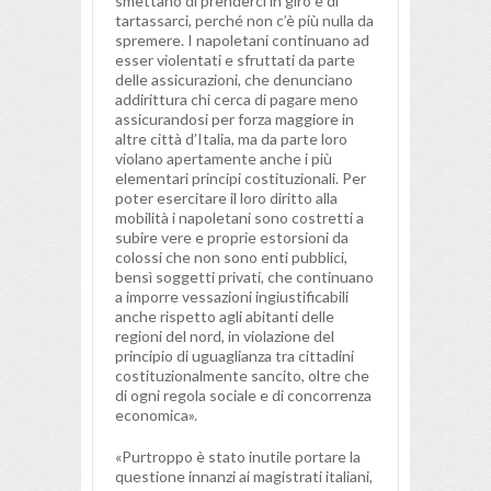
smettano di prenderci in giro e di
tartassarci, perché non c’è più nulla da
spremere. I napoletani continuano ad
esser violentati e sfruttati da parte
delle assicurazioni, che denunciano
addirittura chi cerca di pagare meno
assicurandosi per forza maggiore in
altre città d’Italia, ma da parte loro
violano apertamente anche i più
elementari principi costituzionali. Per
poter esercitare il loro diritto alla
mobilità i napoletani sono costretti a
subire vere e proprie estorsioni da
colossi che non sono enti pubblici,
bensì soggetti privati, che continuano
a imporre vessazioni ingiustificabili
anche rispetto agli abitanti delle
regioni del nord, in violazione del
principio di uguaglianza tra cittadini
costituzionalmente sancito, oltre che
di ogni regola sociale e di concorrenza
economica».
«Purtroppo è stato inutile portare la
questione innanzi ai magistrati italiani,