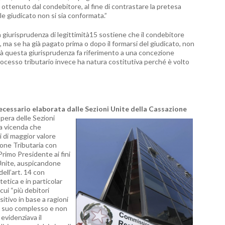
o ottenuto dal condebitore, al fine di contrastare la pretesa
le giudicato non si sia conformata.”
a giurisprudenza di legittimità15 sostiene che il condebitore
, ma se ha già pagato prima o dopo il formarsi del giudicato, non
tà questa giurisprudenza fa riferimento a una concezione
processo tributario invece ha natura costitutiva perché è volto
necessario elaborata dalle Sezioni Unite della Cassazione
pera delle Sezioni
a vicenda che
 di maggior valore
ione Tributaria con
rimo Presidente ai fini
 Unite, auspicandone
dell’art. 14 con
itetica e in particolar
ui “più debitori
itivo in base a ragioni
nel suo complesso e non
i evidenziava il