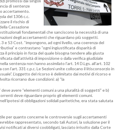
dizi promossi dai singoli
uncia di sentenze
mo accertamento.
gola del 1306 c.c.
are il rischio di
 della Cassazione
ostituzionali fondamentali che sanciscono la necessità di una
gnazioni degli accertamenti che riguardano più soggetti.
tt. 3 e 53 Cost. “impongono, ad ogni livello, una coerenza del
ibutiva” e contrastano “ogni ingiustificata disparità di
za il principio in forza del quale bisogna tendere alla giusta
icata dall’attività di imposizione o dalla verifica giudiziale
e nella sentenza non hanno assimilato l’art. 14 D.Lgs. all’art. 102
con l’art. 331 c.p.c. Le Sezioni unite collocano il litisconsorzio in
le”. L’oggetto del ricorso è delimitato dai motivi di ricorso e
alvolta ricorrano due condizioni: a) “la
” deve avere “elementi comuni a una pluralità di soggetti” e b)
correnti deve riguardare proprio gli elementi comuni.
l’ipotesi di obbligazioni solidali paritetiche, era stata salutata
rtile per quanto concerne le controversie sugli accertamenti
a, avrebbe rappresentato, secondo tali Autori, la soluzione per il
i notificati ai diversi coobbligati, lasciato irrisolto dalla Corte