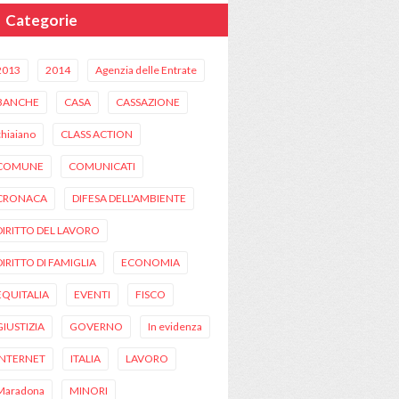
Categorie
2013
2014
Agenzia delle Entrate
BANCHE
CASA
CASSAZIONE
chiaiano
CLASS ACTION
COMUNE
COMUNICATI
CRONACA
DIFESA DELL'AMBIENTE
DIRITTO DEL LAVORO
DIRITTO DI FAMIGLIA
ECONOMIA
EQUITALIA
EVENTI
FISCO
GIUSTIZIA
GOVERNO
In evidenza
INTERNET
ITALIA
LAVORO
Maradona
MINORI