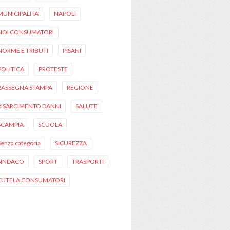
MUNICIPALITA'
NAPOLI
NOI CONSUMATORI
NORME E TRIBUTI
PISANI
POLITICA
PROTESTE
RASSEGNA STAMPA
REGIONE
RISARCIMENTO DANNI
SALUTE
SCAMPIA
SCUOLA
Senza categoria
SICUREZZA
SINDACO
SPORT
TRASPORTI
TUTELA CONSUMATORI