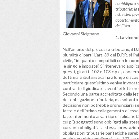
coobbligato so
tributaria: la
estensiva fav
accertamento. 
del Fisco.
Giovanni Sicignano
1. La vicend
Nell’ambito del processo tributario, il D
pluralità di parti. L’art. 39 del D.P.R. s
civile, “in quanto compatibili con le no
le singole imposte”. Si ritenevano applicabi
questi, gli artt. 102 e 103 c.p.c., concern
dottrina tributaristica ha a lungo discus
particolare quest’ultimo veniva invocat
contrasti di giudicato, aventi effetto nei
Secondo una parte accreditata della letter
dell’obbligazione tributaria, ma soltanto
decisione non potrebbe pronunciarsi se no
fatto e dell’intimo collegamento di esso c
fatto riferimento ai vari tipi di solidariet
cui più soggetti sono obbligati alla stes
cui sono obbligati alla stessa prestazion
obbligazioni tributarie paritetiche sareb
quale dovrebbe applicarsi l’art. 102 c.p.