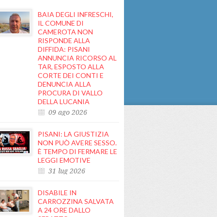
BAIA DEGLI INFRESCHI,
IL COMUNE DI
CAMEROTA NON
RISPONDE ALLA
DIFFIDA: PISANI
ANNUNCIA RICORSO AL
TAR, ESPOSTO ALLA
CORTE DEI CONTI E
DENUNCIA ALLA
PROCURA DI VALLO
DELLA LUCANIA
09 ago 2026
PISANI: LA GIUSTIZIA
NON PUÒ AVERE SESSO.
È TEMPO DI FERMARE LE
LEGGI EMOTIVE
31 lug 2026
DISABILE IN
CARROZZINA SALVATA
A 24 ORE DALLO