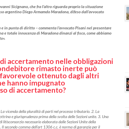
anni Sicignano, che fra l’altro riguarda proprio la situazione
l’asso argentino Diego Armamdo Maradona, difeso dall’avvocato
e in punta di diritto – commenta l’avvocato Pisani nel presentare
iena e totale innocenza di Maradona dinanzi al fisco, come abbiamo
o».
o di accertamento nelle obbligazioni
 condebitore rimasto inerte può
 favorevole ottenuto dagli altri
 che hanno impugnato
iso di accertamento?
a vicenda della pluralità di parti nel processo tributario. 2. La
ottrina e giurisprudenza prima della svolta delle Sezioni unite. 3. Una
i litisconsorzio necessario elaborata dalle Sezioni Unite della
 Il secondo comma dell’art 1306 c.c. è norma di garanzia per il