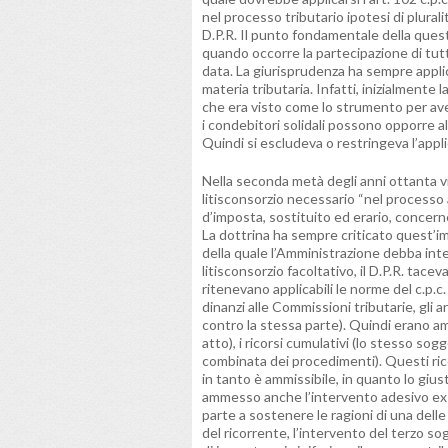
nel processo tributario ipotesi di pluralit
D.P.R. Il punto fondamentale della questi
quando occorre la partecipazione di tutt
data. La giurisprudenza ha sempre applic
materia tributaria. Infatti, inizialmente
che era visto come lo strumento per avere
i condebitori solidali possono opporre a
Quindi si escludeva o restringeva l’applica
Nella seconda metà degli anni ottanta vi
litisconsorzio necessario “nel processo 
d’imposta, sostituito ed erario, concernen
La dottrina ha sempre criticato quest’i
della quale l’Amministrazione debba interv
litisconsorzio facoltativo, il D.P.R. tacev
ritenevano applicabili le norme del c.p.c.
dinanzi alle Commissioni tributarie, gli a
contro la stessa parte). Quindi erano amm
atto), i ricorsi cumulativi (lo stesso sogg
combinata dei procedimenti). Questi ric
in tanto è ammissibile, in quanto lo gius
ammesso anche l’intervento adesivo ex 
parte a sostenere le ragioni di una dell
del ricorrente, l’intervento del terzo s