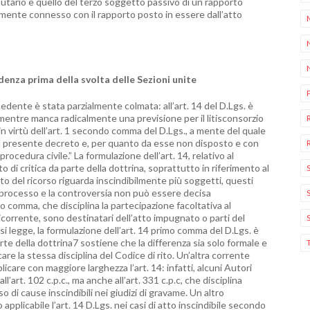
ributario e quello del terzo soggetto passivo di un rapporto
mente connesso con il rapporto posto in essere dall’atto
denza prima della svolta delle Sezioni unite
edente è stata parzialmente colmata: all’art. 14 del D.Lgs. è
, mentre manca radicalmente una previsione per il litisconsorzio
 in virtù dell’art. 1 secondo comma del D.Lgs., a mente del quale
del presente decreto e, per quanto da esse non disposto e con
rocedura civile.” La formulazione dell’art. 14, relativo al
o di critica da parte della dottrina, soprattutto in riferimento al
to del ricorso riguarda inscindibilmente più soggetti, questi
processo e la controversia non può essere decisa
rzo comma, che disciplina la partecipazione facoltativa al
icorrente, sono destinatari dell’atto impugnato o parti del
i legge, la formulazione dell’art. 14 primo comma del D.Lgs. è
arte della dottrina7 sostiene che la differenza sia solo formale e
are la stessa disciplina del Codice di rito. Un’altra corrente
care con maggiore larghezza l’art. 14: infatti, alcuni Autori
l’art. 102 c.p.c., ma anche all’art. 331 c.p.c, che disciplina
o di cause inscindibili nei giudizi di gravame. Un altro
pplicabile l’art. 14 D.Lgs. nei casi di atto inscindibile secondo