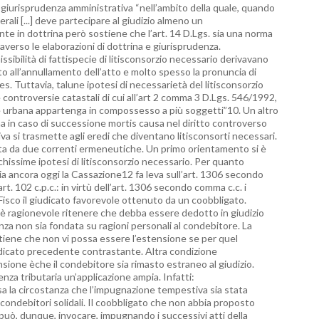
a giurisprudenza amministrativa “nell’ambito della quale, quando
rali [...] deve partecipare al giudizio almeno un
te in dottrina però sostiene che l’art. 14 D.Lgs. sia una norma
averso le elaborazioni di dottrina e giurisprudenza.
sibilità di fattispecie di litisconsorzio necessario derivavano
olto all’annullamento dell’atto e molto spesso la pronuncia di
 Tuttavia, talune ipotesi di necessarietà del litisconsorzio
 controversie catastali di cui all’art 2 comma 3 D.Lgs. 546/1992,
liare urbana appartenga in compossesso a più soggetti”10. Un altro
ha in caso di successione mortis causa nel diritto controverso
ssiva si trasmette agli eredi che diventano litisconsorti necessari.
nta da due correnti ermeneutiche. Un primo orientamento si è
chissime ipotesi di litisconsorzio necessario. Per quanto
aria ancora oggi la Cassazione12 fa leva sull’art. 1306 secondo
rt. 102 c.p.c.: in virtù dell’art. 1306 secondo comma c.c. i
Fisco il giudicato favorevole ottenuto da un coobbligato.
e è ragionevole ritenere che debba essere dedotto in giudizio
nza non sia fondata su ragioni personali al condebitore. La
ritiene che non vi possa essere l’estensione se per quel
udicato precedente contrastante. Altra condizione
ione èche il condebitore sia rimasto estraneo al giudizio.
nza tributaria un’applicazione ampia. Infatti:
esa la circostanza che l’impugnazione tempestiva sia stata
 condebitori solidali. Il coobbligato che non abbia proposto
può, dunque, invocare, impugnando i successivi atti della