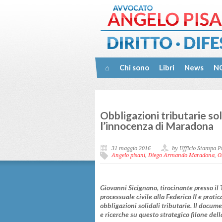
⌂
Chi sono
Libri
News
NO
Obbligazioni tributarie sol
l’innocenza di Maradona
31 maggio 2016
by Ufficio Stampa P
Angelo pisani
,
Diego Armando Maradona
,
O
Giovanni Sicignano, tirocinante presso il 
processuale civile alla Federico II e prati
obbligazioni solidali tributarie. Il docum
e ricerche su questo strategico filone del