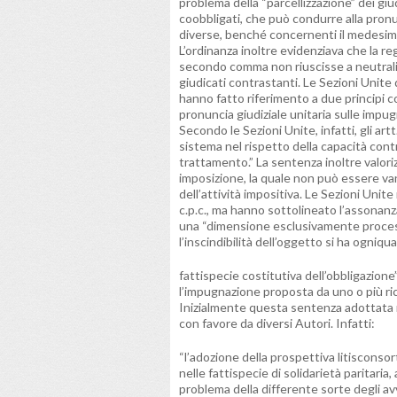
problema della “parcellizzazione” dei giu
coobbligati, che può condurre alla pron
diverse, benché concernenti il medesi
L’ordinanza inoltre evidenziava che la re
secondo comma non riuscisse a neutralizz
giudicati contrastanti. Le Sezioni Unite
hanno fatto riferimento a due principi c
pronuncia giudiziale unitaria sulle impu
Secondo le Sezioni Unite, infatti, gli ar
sistema nel rispetto della capacità contr
trattamento.” La sentenza inoltre valoriz
imposizione, la quale non può essere vanif
dell’attività impositiva. Le Sezioni Unit
c.p.c., ma hanno sottolineato l’assonanza 
una “dimensione esclusivamente processua
l’inscindibilità dell’oggetto si ha ogniqu
fattispecie costitutiva dell’obbligazione
l’impugnazione proposta da uno o più ri
Inizialmente questa sentenza adottata nel
con favore da diversi Autori. Infatti:
“l’adozione della prospettiva litisconso
nelle fattispecie di solidarietà paritari
problema della differente sorte degli avvis