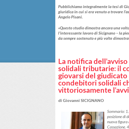
Pubblichiamo integralmente la tesi di Giov
giuridica in cui si era venuto a trovare 
Angelo Pisani.
«Questo studio dimostra ancora una volta 
l’interessante lavoro di Sicignano – la p
da sempre sostenuto e più volte dimostrat
La notifica dell’avvis
solidali tributarie: il
giovarsi del giudicato
condebitori solidali
vittoriosamente l’avv
di Giovanni SICIGNANO
Sommario: 1. L
posizione di d
nuova figura d
Cassazione. 4.