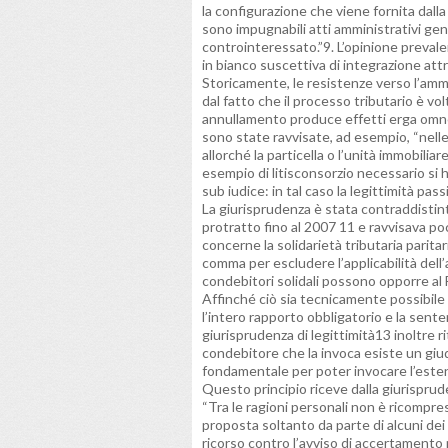
la configurazione che viene fornita dall
sono impugnabili atti amministrativi gene
controinteressato.”9. L’opinione prevalen
in bianco suscettiva di integrazione attr
Storicamente, le resistenze verso l’ammis
dal fatto che il processo tributario è v
annullamento produce effetti erga omnes.
sono state ravvisate, ad esempio, “nelle
allorché la particella o l’unità immobi
esempio di litisconsorzio necessario si 
sub iudice: in tal caso la legittimità pa
La giurisprudenza è stata contraddisti
protratto fino al 2007 11 e ravvisava po
concerne la solidarietà tributaria parit
comma per escludere l’applicabilità dell’a
condebitori solidali possono opporre al 
Affinché ciò sia tecnicamente possibil
l’intero rapporto obbligatorio e la sente
giurisprudenza di legittimità13 inoltre 
condebitore che la invoca esiste un gi
fondamentale per poter invocare l’estens
Questo principio riceve dalla giurisprude
“Tra le ragioni personali non è ricompr
proposta soltanto da parte di alcuni dei
ricorso contro l’avviso di accertamento 