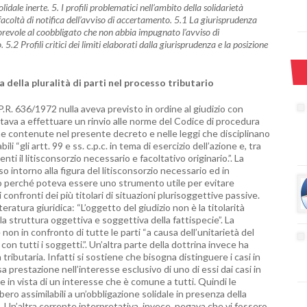
lidale inerte. 5. I profili problematici nell’ambito della solidarietà
 facoltà di notifica dell’avviso di accertamento. 5.1 La giurisprudenza
orevole al coobbligato che non abbia impugnato l’avviso di
5.2 Profili critici dei limiti elaborati dalla giurisprudenza e la posizione
a della pluralità di parti nel processo tributario
.P.R. 636/1972 nulla aveva previsto in ordine al giudizio con
i limitava a effettuare un rinvio alle norme del Codice di procedura
rme contenute nel presente decreto e nelle leggi che disciplinano
li “gli artt. 99 e ss. c.p.c. in tema di esercizio dell’azione e, tra
enti il litisconsorzio necessario e facoltativo originario.”. La
so intorno alla figura del litisconsorzio necessario ed in
o perché poteva essere uno strumento utile per evitare
 confronti dei più titolari di situazioni plurisoggettive passive.
atura giuridica: “L’oggetto del giudizio non è la titolarità
 la struttura oggettiva e soggettiva della fattispecie”. La
n in confronto di tutte le parti “a causa dell’unitarietà del
on tutti i soggetti.”. Un’altra parte della dottrina invece ha
à tributaria. Infatti si sostiene che bisogna distinguere i casi in
sa prestazione nell’interesse esclusivo di uno di essi dai casi in
e in vista di un interesse che è comune a tutti. Quindi le
bero assimilabili a un’obbligazione solidale in presenza della
c. Un’altra corrente interpretativa, invece, negava che vi fossero