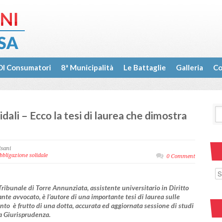
I Consumatori
8ª Municipalità
Le Battaglie
Galleria
Co
idali – Ecco la tesi di laurea che dimostra
isani
bbligazione solidale
0 Comment
Tribunale di Torre Annunziata, assistente universitario in Diritto
cante avvocato, è l’autore di una importante tesi di laurea sulle
ento è frutto di una dotta, accurata ed aggiornata sessione di studi
la Giurisprudenza.