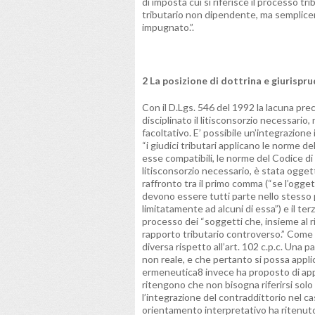
di imposta cui si riferisce il processo t
tributario non dipendente, ma semplice
impugnato.”.
2 La posizione di dottrina e giurispru
Con il D.Lgs. 546 del 1992 la lacuna prec
disciplinato il litisconsorzio necessario
facoltativo. E’ possibile un’integrazione
“i giudici tributari applicano le norme 
esse compatibili, le norme del Codice di p
litisconsorzio necessario, è stata oggett
raffronto tra il primo comma (“se l’ogget
devono essere tutti parte nello stesso 
limitatamente ad alcuni di essa”) e il te
processo dei “soggetti che, insieme al r
rapporto tributario controverso.” Come s
diversa rispetto all’art. 102 c.p.c. Una p
non reale, e che pertanto si possa applic
ermeneutica8 invece ha proposto di appli
ritengono che non bisogna riferirsi solo al
l’integrazione del contraddittorio nel cas
orientamento interpretativo ha ritenuto a