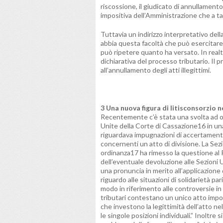
riscossione, il giudicato di annullament
impositiva dell’Amministrazione che a ta
Tuttavia un indirizzo interpretativo dell
abbia questa facoltà che può esercitare
può ripetere quanto ha versato. In real
dichiarativa del processo tributario. Il 
all’annullamento degli atti illegittimi.
3 Una nuova figura di litisconsorzio 
Recentemente c’è stata una svolta ad o
Unite della Corte di Cassazione16 in un
riguardava impugnazioni di accertamenti
concernenti un atto di divisione. La Sez
ordinanza17 ha rimesso la questione al P
dell’eventuale devoluzione alle Sezioni
una pronuncia in merito all’applicazione 
riguardo alle situazioni di solidarietà par
modo in riferimento alle controversie in c
tributari contestano un unico atto impos
che investono la legittimità dell’atto 
le singole posizioni individuali.” Inoltre s