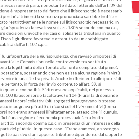
à necessarie di parti, nonostante il dato letterale dell’art. 39 del
one è rappresentato dal fatto che il litisconsorzio è necessario
i perché altrimenti la sentenza pronunciata sarebbe inutiliter
ato restrittivamente le norme sul litisconsorzio necessario, in
 la giurisprudenza faceva leva sull’art. 1306 secondo comma c.c.,
 decisioni univoche nei casi di solidarietà tributaria in quanto
l Fisco il giudicato favorevole ottenuto da un coobbligato.
bilità dell’art. 102 c.p.c.
 fu un’apertura della giurisprudenza, che ravvisò un’ipotesi di
avanti alle Commissioni nelle controversie tra sostituto
ti la legittimità delle ritenute alla fonte compiute dal primo.”.
mpostazione, sostenendo che non esiste alcuna ragione in virtù
enire in una lite tra privati. Anche in riferimento alle ipotesi di
a e pertanto, in forza del rinvio contenuto all’art. 39, si
 in quanto compatibili. Si ritenevano applicabili, nel processo
rtt. 103 (Litisconsorzio facoltativo) e 104 (Pluralità di domande
essi i ricorsi collettivi (più soggetti impugnavano lo stesso
etto impugnava più atti) e i ricorsi collettivi-cumulativi (forma
orsi non erano ammessi illimitatamente, atteso che “il cumulo,
tifichi una ragione di economia processuale.”. Era inoltre
art 105 secondo comma c.p.c. in presenza di un interesse della
e parti del giudizio. In questo caso: “Erano ammessi, a sostegno
oggetto passivo d’un rapporto tributario dipendente dal rapporto