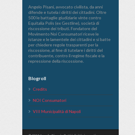
Angelo Pisani, avvocato civilista, da anni
difende e tutela i diritti dei cittadini. Oltre
500 le battaglie giudiziarie vinte contro
Equitalia Polis (ex Gestline), società di
riscossione dei tributi. Fondatore del
Movimento Noi Consumatori riceve le
istanze e le lamentele dei cittadini e si batte
per chiedere regole trasparenti per la
riscossione, al fine di tutelare i diritti del
contribuente, contro il regime fiscale e la
repressione della riscossione.
Blogroll
Credits
NOI Consumatori
VIII Municipalità di Napoli