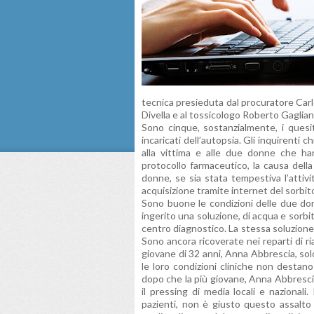
tecnica presieduta dal procuratore Carlo
Divella e al tossicologo Roberto Gaglia
Sono cinque, sostanzialmente, i quesit
incaricati dell’autopsia. Gli inquirenti
alla vittima e alle due donne che ha
protocollo farmaceutico, la causa dell
donne, se sia stata tempestiva l’attiv
acquisizione tramite internet del sorbitol
Sono buone le condizioni delle due d
ingerito una soluzione, di acqua e sorbit
centro diagnostico. La stessa soluzion
Sono ancora ricoverate nei reparti di ri
giovane di 32 anni, Anna Abbrescia, so
le loro condizioni cliniche non destano
dopo che la più giovane, Anna Abbrescia,
il pressing di media locali e nazional
pazienti, non è giusto questo assalto 