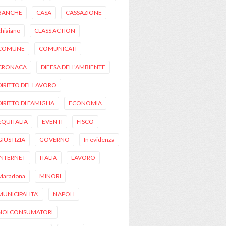
BANCHE
CASA
CASSAZIONE
chiaiano
CLASS ACTION
COMUNE
COMUNICATI
CRONACA
DIFESA DELL'AMBIENTE
DIRITTO DEL LAVORO
DIRITTO DI FAMIGLIA
ECONOMIA
EQUITALIA
EVENTI
FISCO
GIUSTIZIA
GOVERNO
In evidenza
INTERNET
ITALIA
LAVORO
Maradona
MINORI
MUNICIPALITA'
NAPOLI
NOI CONSUMATORI