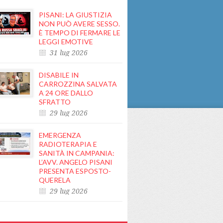
PISANI: LA GIUSTIZIA
NON PUÒ AVERE SESSO.
È TEMPO DI FERMARE LE
LEGGI EMOTIVE
31 lug 2026
DISABILE IN
CARROZZINA SALVATA
A 24 ORE DALLO
SFRATTO
29 lug 2026
EMERGENZA
RADIOTERAPIA E
SANITÀ IN CAMPANIA:
L’AVV. ANGELO PISANI
PRESENTA ESPOSTO-
QUERELA
29 lug 2026