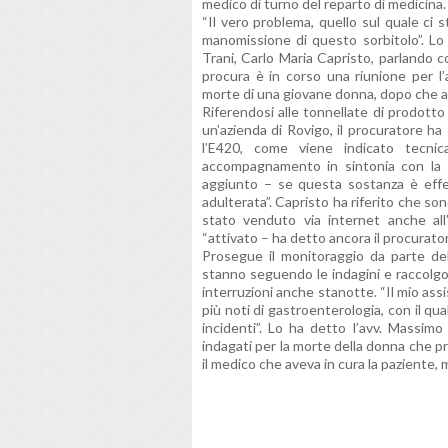
medico di turno del reparto di medicina.
“Il vero problema, quello sul quale ci 
manomissione di questo sorbitolo”. Lo 
Trani, Carlo Maria Capristo, parlando co
procura è in corso una riunione per l’a
morte di una giovane donna, dopo che a
Riferendosi alle tonnellate di prodotto
un’azienda di Rovigo, il procuratore ha
l’E420, come viene indicato tecni
accompagnamento in sintonia con la s
aggiunto – se questa sostanza è effe
adulterata”. Capristo ha riferito che sono
stato venduto via internet anche all’
“attivato – ha detto ancora il procurator
Prosegue il monitoraggio da parte del 
stanno seguendo le indagini e raccolgon
interruzioni anche stanotte. “Il mio assi
più noti di gastroenterologia, con il qua
incidenti”. Lo ha detto l’avv. Massim
indagati per la morte della donna che pr
il medico che aveva in cura la paziente,