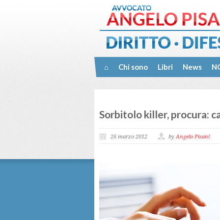
⌂
Chi sono
Libri
News
NO
Sorbitolo killer, procura: c
26 marzo 2012
by
Angelo Pisani