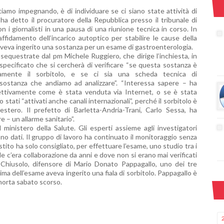
stiamo impegnando, è di individuare se ci siano state attività di
ha detto il procuratore della Repubblica presso il tribunale di
n i giornalisti in una pausa di una riunione tecnica in corso. In
ffidamento dell’incarico autoptico per stabilire le cause della
veva ingerito una sostanza per un esame di gastroenterologia.
 sequestrate dal pm Michele Ruggiero, che dirige l’inchiesta, in
 specificato che si cercherà di verificare “se questa sostanza è
camente il sorbitolo, e se ci sia una scheda tecnica di
ostanza che andiamo ad analizzare”. “Interessa sapere – ha
ttivamente come è stata venduta via Internet, o se è stata
 stati “attivati anche canali internazionali”, perché il sorbitolo è
estero. Il prefetto di Barletta-Andria-Trani, Carlo Sessa, ha
e – un allarme sanitario”.
ministero della Salute. Gli esperti assieme agli investigatori
o dati. Il gruppo di lavoro ha continuato il monitoraggio senza
stito ha solo consigliato, per effettuare l’esame, uno studio tra i
le c’era collaborazione da anni e dove non si erano mai verificati
o Chiusolo, difensore di Mario Donato Pappagallo, uno dei tre
ima dell’esame aveva ingerito una fiala di sorbitolo. Pappagallo è
 morta sabato scorso.