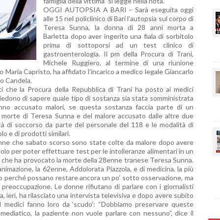
famiglia della vittima” si legge nella nota.
OGGI AUTOPSIA A BARI – Sarà eseguita oggi
alle 15 nel policlinico di Bari l’autopsia sul corpo di
Teresa Sunna, la donna di 28 anni morta a
Barletta dopo aver ingerito una fiala di sorbitolo
prima di sottoporsi ad un test clinico di
gastroenterologia. Il pm della Procura di Trani,
Michele Ruggiero, al termine di una riunione
 Maria Capristo, ha affidato l’incarico a medico legale Giancarlo
no Candela.
i che la Procura della Repubblica di Trani ha posto ai medici
 chiedono di sapere quale tipo di sostanza sia stata somministrata
nno accusato malori, se questa sostanza faccia parte di un
a morte di Teresa Sunna e del malore accusato dalle altre due
ità di soccorso da parte del personale del 118 e le modalità di
o e di prodotti similari.
onne che sabato scorso sono state colte da malore dopo avere
olo per poter effettuare test per le intolleranze alimentari in un
e che ha provocato la morte della 28enne tranese Teresa Sunna.
animazione, la 62enne, Addolorata Piazzola, e di medicina, la più
lo perché possano restare ancora un po’ sotto osservazione, ma
 preoccupazione. Le donne rifiutano di parlare con i giornalisti
 ieri, ha rilasciato una intervista televisiva e dopo avere subito
i. I medici fanno loro da ‘scudo’: “Dobbiamo preservare queste
mediatico, la paziente non vuole parlare con nessuno”, dice il